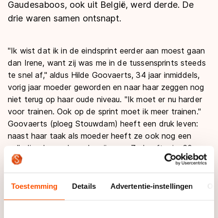
De weg op
Gaudesaboos, ook uit België, werd derde. De
Persoonlijke records & tijden
Inlineskaten
Schoonrijden
drie waren samen ontsnapt.
Inschrijven wedstrijden
Historie & statistiek
Schaatsfans
Kunstschaatsen
Natuurijs
Algemene Nederlandse Schaatstijd
"Ik wist dat ik in de eindsprint eerder aan moest gaan
Alles voor jou als schaatsfan
Deze zomer de weg op
Olympische Spelen
dan Irene, want zij was me in de tussensprints steeds
Evenementen
te snel af," aldus Hilde Goovaerts, 34 jaar inmiddels,
Waar kan ik schaatsen en skaten?
vorig jaar moeder geworden en naar haar zeggen nog
Olympische Spelen
Tickets
niet terug op haar oude niveau. "Ik moet er nu harder
Medaille overzicht
Livestreams
voor trainen. Ook op de sprint moet ik meer trainen."
Medaillespiegel
Goovaerts (ploeg Stouwdam) heeft een druk leven:
Word schaatsfan!
naast haar taak als moeder heeft ze ook nog een
Olympische uitslagen
Winacties
volledige baan als onderwijzeres. Ze heeft ruim 60
Van Jong tot Goud verhalen
Inline-skate overwinningen op haar naam staan en was
in 1995 al wereldkampioene op de halve marathon. "Ik
moet keuzes maken welke wedstrijden ik zal rijden,"
Toestemming
Details
Advertentie-instellingen
Ov
aldus Goovaerts. "Misschien zal ik eens een wedstrijd
in Nederland laten schieten ten gunste van een World