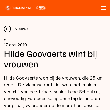
Tickets
Zoeken
Nieuws
Nieuws
Op
17 april 2010
Kalender
Hilde Goovaerts wint bij
vrouwen
Disciplines
Marathon
Uitslagen
Hilde Goovaerts won bij de vrouwen, die 25 km
Langebaan
reden. De Vlaamse routinier won met miniem
Langebaan
verschil van eerstejaars senior Irene Schouten,
Shorttrack
Tijden & historie
drievoudig Europees kampioene bij de junioren
Shorttrack
Inlineskaten
vorig jaar, waaronder op de marathon. Jessica
Ranglijsten Langebaan
Marathon
Kunstschaatsen