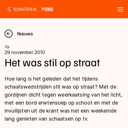
Tickets
Zoeken
Nieuws
Nieuws
Op
29 november 2010
Kalender
Het was stil op straat
Disciplines
Hoe lang is het geleden dat het tijdens
Marathon
schaatswedstrijden stil was op straat? Met de
Uitslagen
gordijnen dicht tegen weerkaatsing van het licht,
Langebaan
met een bord erwtensoep op schoot en met de
Langebaan
Shorttrack
Tijden & historie
invullijsten uit de krant was het een weekeinde
Shorttrack
Inlineskaten
lang genieten van schaatsen op tv.
Ranglijsten Langebaan
Marathon
Kunstschaatsen