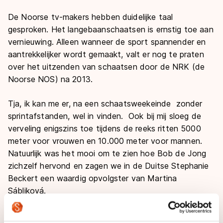
De weg op
Persoonlijke records & tijden
Inlineskaten
De Noorse tv-makers hebben duidelijke taal
Schoonrijden
Inschrijven wedstrijden
Historie & statistiek
gesproken. Het langebaanschaatsen is ernstig toe aan
Schaatsfans
Kunstschaatsen
Natuurijs
vernieuwing. Alleen wanneer de sport spannender en
Algemene Nederlandse Schaatstijd
aantrekkelijker wordt gemaakt, valt er nog te praten
Alles voor jou als schaatsfan
Deze zomer de weg op
Olympische Spelen
over het uitzenden van schaatsen door de NRK (de
Evenementen
Waar kan ik schaatsen en skaten?
Noorse NOS) na 2013.
Olympische Spelen
Tickets
Tja, ik kan me er, na een schaatsweekeinde zonder
Medaille overzicht
Livestreams
sprintafstanden, wel in vinden. Ook bij mij sloeg de
Medaillespiegel
verveling enigszins toe tijdens de reeks ritten 5000
Word schaatsfan!
meter voor vrouwen en 10.000 meter voor mannen.
Olympische uitslagen
Winacties
Natuurlijk was het mooi om te zien hoe Bob de Jong
Van Jong tot Goud verhalen
zichzelf hervond en zagen we in de Duitse Stephanie
Beckert een waardig opvolgster van Martina
Sábliková.
Maar als het verschil tussen twee tegenstanders