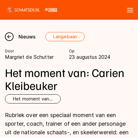
Tickets
Zoeken
Nieuws
Langebaan
Nieuws
Door
Op
Margriet de Schutter
23 augustus 2024
Kalender
Het moment van: Carien
Disciplines
Kleibeuker
Marathon
Uitslagen
Het moment van...
Langebaan
Langebaan
Rubriek over een speciaal moment van een
Shorttrack
Tijden & historie
sporter, coach, trainer of een ander personage
Shorttrack
Inlineskaten
uit de nationale schaats-, en skeelerwereld: een
Ranglijsten Langebaan
Marathon
Kunstschaatsen