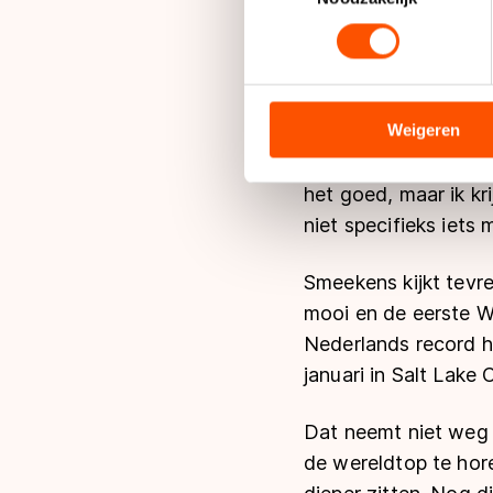
"Podium rijden is le
toestemming op elk moment wi
En dat moet kunnen, 
verzekert hij.
We gebruiken cookies om cont
analyseren. We delen informa
analyse. Zij kunnen deze com
Weigeren
Van Riessen zit op d
hun services. Sommige partn
ploeggenoot. "Het ko
adequaat beschermingsniveau
het goed, maar ik kr
Meer informatie vindt u in o
niet specifieks iets
Smeekens kijkt tevr
mooi en de eerste W
Nederlands record ha
januari in Salt Lake C
Dat neemt niet weg 
de wereldtop te horen