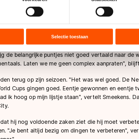
uk, maar het gaat om de winst."
jzigen of intrekken in de Cookieverklaring.
denkt hij. "Vorig jaar was ik goed en nu ook. De top
ent en advertenties te personaliseren, socialmediafuncties te 
tie over uw gebruik van onze site met onze partners voor social
bineren met andere gegevens die u aan hen heeft verstrekt of d
Selectie toestaan
it moment minder goed in haar vel en is niet zo zelfv
ers kunnen gegevens doorgeven aan landen buiten de EU, zoal
mt er dit seizoen bij wedstrijden gewoon niet uit. In
 geldt volgens de GDPR. Door op ‘Toestaan’ te klikken, stemt u
ijg de belangrijke puntjes niet goed vertaald naar de w
ns
cookiebeleid
.
 mentaals. Laten we me geen complex aanpraten", blijft
eden terug op zijn seizoen. "Het was wel goed. De Ne
orld Cups gingen goed. Eentje gewonnen en eentje 
d ik hoog op mijn lijstje staan", vertelt Smeekens. Dat
ity.
dat hij nog voldoende zaken ziet die hij moet verbet
. "Je bent altijd bezig om dingen te verbeteren", vert