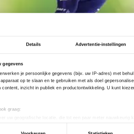
Details
Advertentie-instellingen
w gegevens
erwerken je persoonlijke gegevens (bijv. uw IP-adres) met behul
apparaat op te slaan en te gebruiken met als doel gepersonalise
 content, inzicht in publiek en productontwikkeling. U kunt kiez
 ook graag:
er uw geografische locatie, die tot een paar meter nauwkeurig k
Inzell verbaasde Smeekens vriend en vijand. Hij won 
n door het actief te scannen op specifieke eigenschappen (fingerp
elijk brons te veroveren. Zondag wil hij zijn stunt overt
onlijke gegevens worden verwerkt en stel uw voorkeuren in he
Voorkeuren
Statistieken