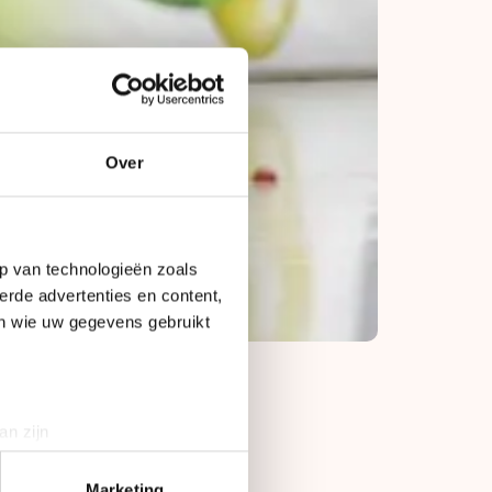
Over
p van technologieën zoals
erde advertenties en content,
en wie uw gegevens gebruikt
an zijn
de eerste vijfhonderd
rinting)
reffen, vertelt hij.
t
detailgedeelte
in. U kunt uw
Marketing