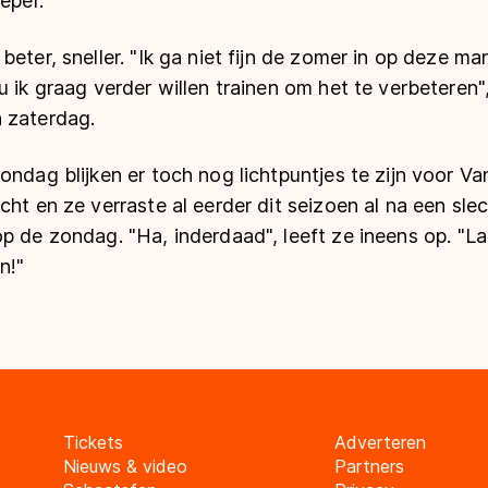
eper."
eter, sneller. "Ik ga niet fijn de zomer in op deze man
u ik graag verder willen trainen om het te verbeteren",
 zaterdag.
ondag blijken er toch nog lichtpuntjes te zijn voor V
cht en ze verraste al eerder dit seizoen al na een sl
p de zondag. "Ha, inderdaad", leeft ze ineens op. "L
n!"
Tickets
Adverteren
Nieuws & video
Partners