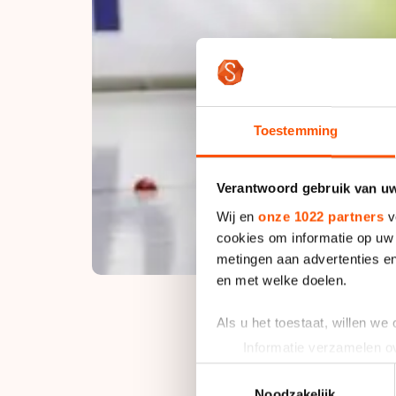
Toestemming
Verantwoord gebruik van u
Wij en
onze 1022 partners
v
cookies om informatie op uw 
metingen aan advertenties en
en met welke doelen.
Als u het toestaat, willen we
Informatie verzamelen ov
Bij de Essent WK in 
Uw apparaat identificere
Toestemmingsselectie
meter en wist uiteind
Lees meer over hoe uw perso
Noodzakelijk