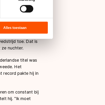
vorm komt eraan",
bieden en websiteverkeer te
 media, advertenties en
ie zij hebben verzameld via
Alles toestaan
erzekerd als haar
s de VS, waar mogelijk geen
 de trainingen gaat
 in met deze overdracht.
edstrijd toe. Dat is
 ze nuchter.
derlandse titel was
tweede. Het
 record pakte hij in
eren om constant bij
elt hij. "Ik moet