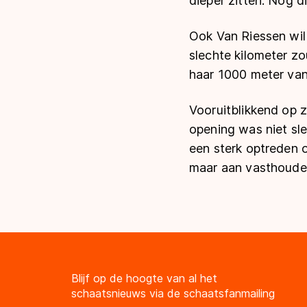
dieper zitten. Nog di
Ook Van Riessen wil b
slechte kilometer zo
haar 1000 meter van
Vooruitblikkend op z
opening was niet sle
een sterk optreden o
maar aan vasthoude
Blijf op de hoogte van al het
schaatsnieuws via de schaatsfanmailing