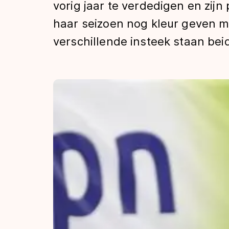
vorig jaar te verdedigen en zij
Tijden & historie
haar seizoen nog kleur geven m
verschillende insteek staan beid
De weg op
Schaatsfans
Olympische Spe