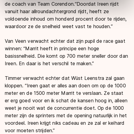
de coach van Team Corendon.“Doordat Ireen rijdt
Door op ‘Toestaan’ te klikken, stemt u in met deze
vanuit haar allroundachtergrond rijdt, heeft ze
overdracht. Meer informatie vindt u in ons
cookiebeleid
.
voldoende inhoud om honderd procent door te rijden,
waardoor ze de snelheid weet vast te houden.”
Van Veen verwacht echter dat zijn pupil de race gaat
winnen: “Marrit heeft in principe een hoge
basissnelheid. Die komt op 700 meter sneller door dan
Ireen. En daar is het verschil te maken.”
Timmer verwacht echter dat Wüst Leenstra zal gaan
kloppen. “Ireen gaat er alles aan doen om op de 1000
meter en de 1500 meter Marrit te verslaan. Ze staat
er erg goed voor en ik schat de kansen hoog in, alleen
weet je nooit wat de concurrentie doet. Op de 1000
meter zijn de sprinters met de opening natuurlijk in het
voordeel. Ireen krijgt niks cadeau en ze zal er keihard
voor moeten strijden.”