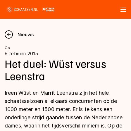
Tickets
Zoeken
Nieuws
Nieuws
Op
9 februari 2015
Kalender
Het duel: Wüst versus
Leenstra
Disciplines
Marathon
Uitslagen
Ireen Wüst en Marrit Leenstra zijn het hele
Langebaan
schaatsseizoen al elkaars concurrenten op de
Langebaan
1000 meter en 1500 meter. Er is telkens een
Shorttrack
Tijden & historie
onderlinge strijd gaande tussen de Nederlandse
Shorttrack
Inlineskaten
dames, waarin het tijdsverschil miniem is. Op de
Ranglijsten Langebaan
Marathon
Kunstschaatsen