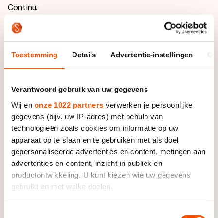
Continu.
De strijd tussen de twee dames zal spannend gaan
worden. Van Veen is duidelijk over de kwaliteiten van
Toestemming
Details
Advertentie-instellingen
Ov
zijn rijdster. “Marrit is gewoon een goede
middenafstandsrijdster. Niet met een hele scherpe
opening, maar met goede snelle rondjes en een hele
Verantwoord gebruik van uw gegevens
goede laatste ronde.”
Wij en
onze 1022 partners
verwerken je persoonlijke
Wüst doet daar echter niet voor onder volgens
gegevens (bijv. uw IP-adres) met behulp van
Timmer. “Ireen is een absolute topper in haar doen en
technologieën zoals cookies om informatie op uw
laten en is altijd gefocust op de training. Ze is hard
apparaat op te slaan en te gebruiken met als doel
gepersonaliseerde advertenties en content, metingen aan
voor zichzelf en wil met alles het beste uit zichzelf
advertenties en content, inzicht in publiek en
halen.”
productontwikkeling. U kunt kiezen wie uw gegevens
gebruikt en met welke doelen.
Dit kan echter ook haar valkuil zijn. “Soms is een pas
op de plaats maken beter en is rust op z’n tijd goed.”
Als u het toestaat, willen we ook graag:
Toestemmingsselectie