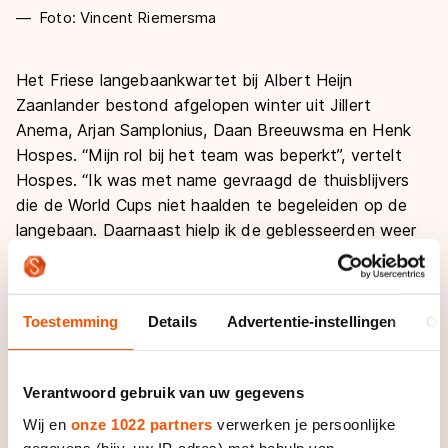
Foto: Vincent Riemersma
Het Friese langebaankwartet bij Albert Heijn
Zaanlander bestond afgelopen winter uit Jillert
Anema, Arjan Samplonius, Daan Breeuwsma en Henk
Hospes. “Mijn rol bij het team was beperkt”, vertelt
Hospes. “Ik was met name gevraagd de thuisblijvers
die de World Cups niet haalden te begeleiden op de
langebaan. Daarnaast hielp ik de geblesseerden weer
terug op niveau te laten komen.” Hij had er bewust
voor gekozen om na vier jaar als hoofdcoach bij
Gewest Fryslân een kleiner takenpakket op zich te
Toestemming
Details
Advertentie-instellingen
Ov
nemen.
Desondanks bracht het de inmiddels 67-jarige Fries
Verantwoord gebruik van uw gegevens
niet wat hij gehoopt had. “Ik heb met tevredenheid
Wij en
onze 1022 partners
verwerken je persoonlijke
gewerkt, alleen wil ik meer mijn eigen ding kunnen
gegevens (bijv. uw IP-adres) met behulp van