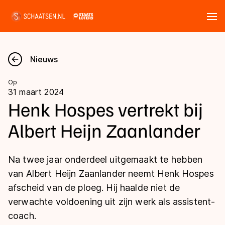
Tickets
Zoeken
Nieuws
Nieuws
Op
31 maart 2024
Kalender
Henk Hospes vertrekt bij
Albert Heijn Zaanlander
Disciplines
Marathon
Uitslagen
Na twee jaar onderdeel uitgemaakt te hebben
Langebaan
van Albert Heijn Zaanlander neemt Henk Hospes
Langebaan
afscheid van de ploeg. Hij haalde niet de
Shorttrack
Tijden & historie
verwachte voldoening uit zijn werk als assistent-
Shorttrack
Inlineskaten
coach.
Ranglijsten Langebaan
Marathon
Kunstschaatsen