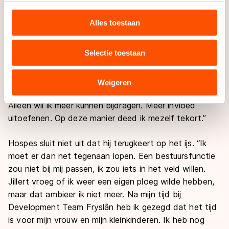
Een bijzondere taak afgelopen winter was de
personaliseren, socialmediafuncties te bieden en
begeleiding van Melissa Wijfje, die hij in het gewest
websiteverkeer te analyseren. We delen informatie over
Alles toestaan
ook al onder zijn hoede had. De schaatsster
uw gebruik van onze site met onze partners voor social
worstelde lange tijd met het compartimentssyndroom
media, advertenties en analyse. Zij kunnen deze
Selectie toestaan
en pakte in februari haar eerste internationale medaille
combineren met andere gegevens die u aan hen heeft
in jaren. “Dat Melissa in Québec weer een derde plek
verstrekt of die zij hebben verzameld via hun services.
haalde in de World Cup, deed mij ontzettend goed.
Sommige partners kunnen gegevens doorgeven aan
Weigeren
Ook het herstel van Ids Bouma gaf mij voldoening.
landen buiten de EU, zoals de VS, waar mogelijk geen
Alleen wil ik meer kunnen bijdragen. Meer invloed
adequaat beschermingsniveau geldt volgens de GDPR.
uitoefenen. Op deze manier deed ik mezelf tekort.”
Door op ‘Toestaan’ te klikken, stemt u in met deze
overdracht. Meer informatie vindt u in ons
cookiebeleid
.
Hospes sluit niet uit dat hij terugkeert op het ijs. “Ik
moet er dan net tegenaan lopen. Een bestuursfunctie
zou niet bij mij passen, ik zou iets in het veld willen.
Jillert vroeg of ik weer een eigen ploeg wilde hebben,
maar dat ambieer ik niet meer. Na mijn tijd bij
Development Team Fryslân heb ik gezegd dat het tijd
is voor mijn vrouw en mijn kleinkinderen. Ik heb nog