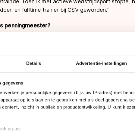
rainde. Toen ik met actieve wedstrijdsport stopte, b
doen en fulltime trainer bij CSV geworden.”
als penningmeester?
 nieuwe contributiefacturen de deur weer uit. Daar
 ledenadministratie bij. Als straks de trainingskaart
rg ik dat ook allemaal. Eerst krijgt iedereen een mai
n. Deze worden aangepast en dan vraag ik de nieuwe 
Details
Advertentie-instellingen
daarvan heb ik onder mijn beheer, inclusief de licenti
jn.”
w gegevens
ren geeft u per week?
erwerken je persoonlijke gegevens (bijv. uw IP-adres) met behul
dat ik schaatstrainer was, gaf ik één keer per week ’
apparaat op te slaan en te gebruiken met als doel gepersonalise
 content, inzicht in publiek en productontwikkeling. U kunt kiez
dat wel drie tot vier keer per week, gemiddeld twee uur
 vanwege de coaching tijdens wedstrijden op zaterda
 ook graag:
 hiervan?