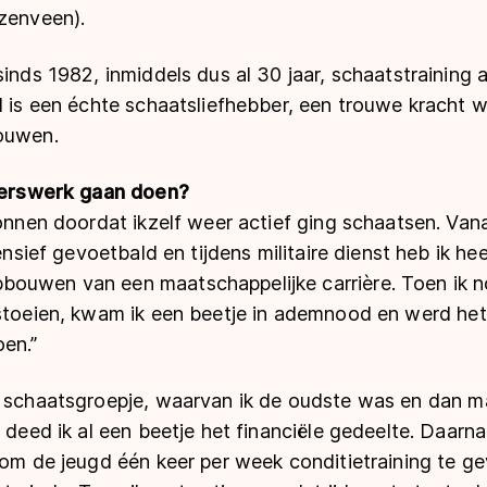
ezenveen).
sinds 1982, inmiddels dus al 30 jaar, schaatstraining 
ol is een échte schaatsliefhebber, een trouwe kracht
ouwen.
igerswerk gaan doen?
gonnen doordat ikzelf weer actief ging schaatsen. Van
tensief gevoetbald en tijdens militaire dienst heb ik he
ouwen van een maatschappelijke carrière. Toen ik n
stoeien, kwam ik een beetje in ademnood en werd het 
oen.”
k schaatsgroepje, waarvan ik de oudste was en dan m
o deed ik al een beetje het financiële gedeelte. Daarn
 om de jeugd één keer per week conditietraining te g