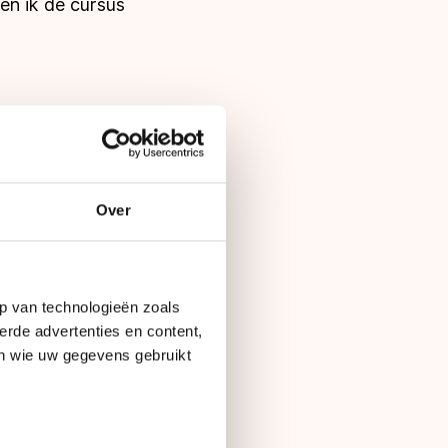
en ik de cursus
naast hou ik samen
en weer aangevraagd
l met de vraag of er
kaarten aan. Ook het
Over
es die automatisch
p van technologieën zoals
s avonds anderhalf
erde advertenties en content,
en wie uw gegevens gebruikt
. ’s Winters wordt
g en zondag.”