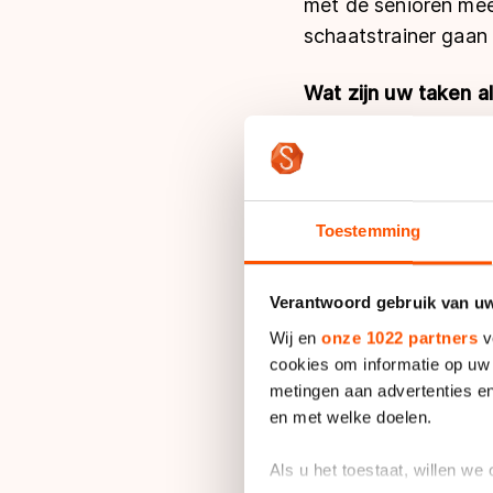
met de senioren meet
schaatstrainer gaan 
Wat zijn uw taken 
“Deze maand gaan de
met de secretaris de
moeten worden, verzo
nog wijzigingen zij
Toestemming
financiële gedeelte 
daaraan gekoppeld zi
Verantwoord gebruik van u
Hoeveel trainingsu
Wij en
onze 1022 partners
v
“In de beginperiode 
cookies om informatie op uw 
metingen aan advertenties en
uur training. Nu is 
en met welke doelen.
het nog intensiever
Als u het toestaat, willen we
Wat vindt uw vrouw