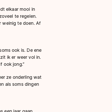
dt elkaar mooi in
oveel te regelen.
r weinig te doen. Af
t soms ook is. De ene
it ik er weer vol in.
 ook jong.”
eer ze onderling wat
een als soms dingen
s een jaar gaan