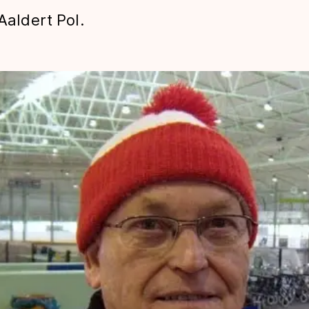
Aaldert Pol.
len