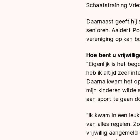
Schaatstraining Vri
Daarnaast geeft hij 
senioren. Aaldert P
vereniging op kan b
Hoe bent u vrijwill
“Eigenlijk is het be
heb ik altijd zeer in
Daarna kwam het opb
mijn kinderen wilde 
aan sport te gaan d
“Ik kwam in een leu
van alles regelen. Z
vrijwillig aangemeld