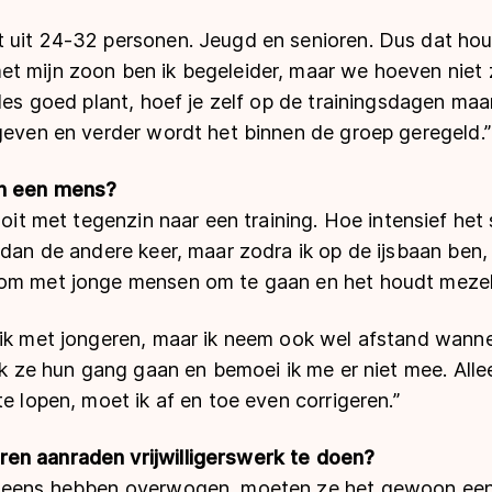
 uit 24-32 personen. Jeugd en senioren. Dus dat hou
t mijn zoon ben ik begeleider, maar we hoeven niet z
lles goed plant, hoef je zelf op de trainingsdagen maa
geven en verder wordt het binnen de groep geregeld.”
t in een mens?
nooit met tegenzin naar een training. Hoe intensief he
dan de andere keer, maar zodra ik op de ijsbaan ben, z
om met jonge mensen om te gaan en het houdt mezelf
lik met jongeren, maar ik neem ook wel afstand wann
 ik ze hun gang gaan en bemoei ik me er niet mee. All
te lopen, moet ik af en toe even corrigeren.”
en aanraden vrijwilligerswerk te doen?
l eens hebben overwogen, moeten ze het gewoon een