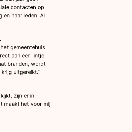
ciale contacten op
g en haar leden. Al
.
n het gemeentehuis
ect aan een lintje
gaat branden, wordt
krijg uitgereikt.”
ijkt, zijn er in
at maakt het voor mij