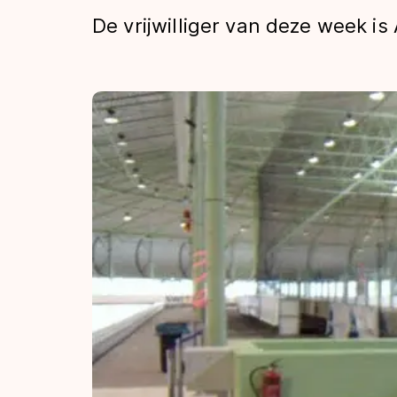
Tijden & historie
De vrijwilliger van deze week is 
De weg op
Schaatsfans
Olympische Spe