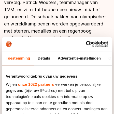
De weg op
vervolg. Patrick Wouters, teammanager van
Persoonlijke records & tijden
Inlineskaten
Schoonrijden
TVM, en zijn staf hebben een nieuw initiatief
Inschrijven wedstrijden
Historie & statistiek
Schaatsfans
Kunstschaatsen
gelanceerd. De schaatspakken van olympische-
Natuurijs
Algemene Nederlandse Schaatstijd
en wereldkampioenen worden opgewaardeerd
Alles voor jou als schaatsfan
met sterren, medailles en een regenboog
Deze zomer de weg op
Olympische Spelen
armband. ,,We moeten trots zijn op onze
Evenementen
Waar kan ik schaatsen en skaten?
sporthelden’’, zegt Wouters.
Olympische Spelen
Tickets
Medaille overzicht
Livestreams
Toestemming
Details
Advertentie-instellingen
Ov
Volgens Wouters gaan ook andere ploegen met dit
Medaillespiegel
Word schaatsfan!
'heldenpak' werken. ,,We hebben het met de
Olympische uitslagen
schaatsbond besproken.’’ Ireen Wüst en Sven Kramer
Winacties
Verantwoord gebruik van uw gegevens
zijn al gesignaleerd in het nieuwe pak. Op het pak van
Van Jong tot Goud verhalen
Wij en
onze 1022 partners
verwerken je persoonlijke
Kramer zijn op borsthoogte twee sterren (een ster
gegevens (bijv. uw IP-adres) met behulp van
staat voor vijf wereldtitels) en een gouden olympische
technologieën zoals cookies om informatie op uw
medaille gedrukt. De Fries verzekerde zich tot
apparaat op te slaan en te gebruiken met als doel
dusverre van negen titels bij de WK afstanden en hij
gepersonaliseerde advertenties en content, metingen aan
won vier keer het WK allround.