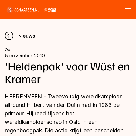
Tickets
Zoeken
Nieuws
Nieuws
Op
5 november 2010
Kalender
'Heldenpak' voor Wüst en
Kramer
Disciplines
Marathon
Uitslagen
HEERENVEEN - Tweevoudig wereldkampioen
Langebaan
allround Hilbert van der Duim had in 1983 de
Langebaan
primeur. Hij reed tijdens het
Shorttrack
Tijden & historie
wereldkampioenschap in Oslo in een
Shorttrack
Inlineskaten
regenboogpak. Die actie krijgt een bescheiden
Ranglijsten Langebaan
Marathon
Kunstschaatsen