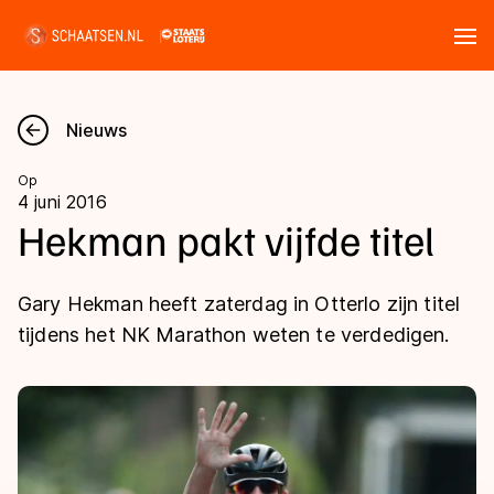
Tickets
Zoeken
Nieuws
Nieuws
Op
4 juni 2016
Kalender
Hekman pakt vijfde titel
Disciplines
Gary Hekman heeft zaterdag in Otterlo zijn titel
Marathon
tijdens het NK Marathon weten te verdedigen.
Uitslagen
Langebaan
Langebaan
Shorttrack
Tijden & historie
Shorttrack
Inlineskaten
Ranglijsten Langebaan
Marathon
Kunstschaatsen