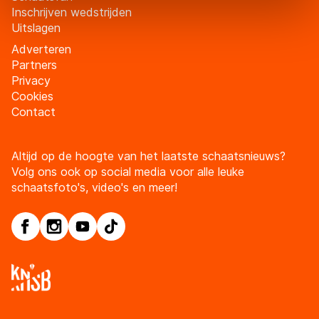
Door op ‘Toestaan’ te klikken, stemt u in met deze
Inschrijven wedstrijden
Uitslagen
overdracht. Meer informatie vindt u in ons
cookiebeleid
.
Adverteren
Partners
Privacy
Cookies
Contact
Altijd op de hoogte van het laatste schaatsnieuws?
Volg ons ook op social media voor alle leuke
schaatsfoto's, video's en meer!