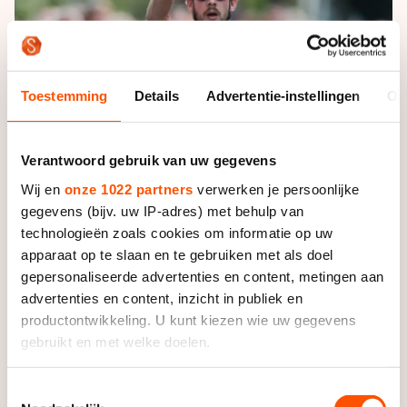
De weg op
Persoonlijke records & tijden
Inlineskaten
Schoonrijden
Inschrijven wedstrijden
Historie & statistiek
Schaatsfans
Kunstschaatsen
Natuurijs
Algemene Nederlandse Schaatstijd
Toestemming
Details
Advertentie-instellingen
Ov
Alles voor jou als schaatsfan
Deze zomer de weg op
Olympische Spelen
Evenementen
Waar kan ik schaatsen en skaten?
Verantwoord gebruik van uw gegevens
Olympische Spelen
Tickets
Wij en
onze 1022 partners
verwerken je persoonlijke
Medaille overzicht
Livestreams
gegevens (bijv. uw IP-adres) met behulp van
Medaillespiegel
technologieën zoals cookies om informatie op uw
Word schaatsfan!
apparaat op te slaan en te gebruiken met als doel
Olympische uitslagen
Winacties
gepersonaliseerde advertenties en content, metingen aan
Van Jong tot Goud verhalen
advertenties en content, inzicht in publiek en
productontwikkeling. U kunt kiezen wie uw gegevens
In de eindsprint hield hij Crispijn Ariëns en Ingmar Berga
gebruikt en met welke doelen.
achter zich. Hekman pakt hiermee zijn vijfde zege.
Als u het toestaat, willen we ook graag:
Toestemmingsselectie
Bij de dames werd de marathon gewonnen door