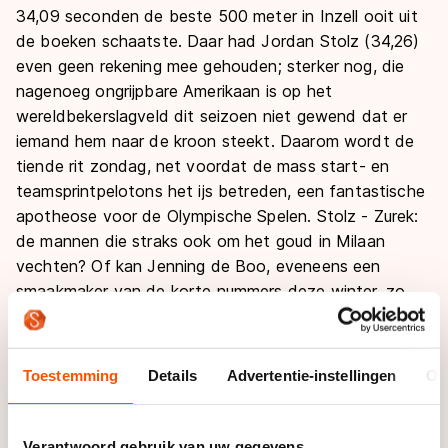
34,09 seconden de beste 500 meter in Inzell ooit uit
de boeken schaatste. Daar had Jordan Stolz (34,26)
even geen rekening mee gehouden; sterker nog, die
nagenoeg ongrijpbare Amerikaan is op het
wereldbekerslagveld dit seizoen niet gewend dat er
iemand hem naar de kroon steekt. Daarom wordt de
tiende rit zondag, net voordat de mass start- en
teamsprintpelotons het ijs betreden, een fantastische
apotheose voor de Olympische Spelen. Stolz - Zurek:
de mannen die straks ook om het goud in Milaan
vechten? Of kan Jenning de Boo, eveneens een
smaakmaker van de korte nummers deze winter, zo
uitgebalanceerd en uitgerust in Italië aan de start
verschijnen en de wereld weer verbazen? Hij is niet
voor niets de regerend wereldkampioen. Hij heeft
Toestemming
Details
Advertentie-instellingen
Ov
zondagmiddag in elk geval een opponent die hem kan
helpen aan een flitsende eerste honderd meter:
Yevgeniy Koshkin.
Verantwoord gebruik van uw gegevens