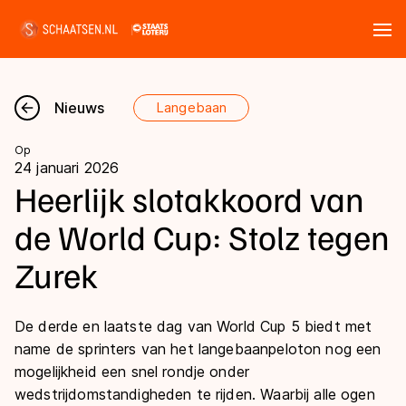
Tickets
Zoeken
Nieuws
Langebaan
Nieuws
Op
24 januari 2026
Kalender
Heerlijk slotakkoord van
de World Cup: Stolz tegen
Disciplines
Zurek
Marathon
Uitslagen
Langebaan
De derde en laatste dag van World Cup 5 biedt met
Langebaan
Shorttrack
Tijden & historie
name de sprinters van het langebaanpeloton nog een
Shorttrack
mogelijkheid een snel rondje onder
Inlineskaten
Ranglijsten Langebaan
wedstrijdomstandigheden te rijden. Waarbij alle ogen
Marathon
Kunstschaatsen