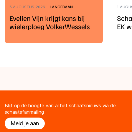
5 AUGUSTUS 2026
LANGEBAAN
1 AUGU
Evelien Vijn krijgt kans bij
Scha
wielerploeg VolkerWessels
EK w
Blijf op de hoogte van al het schaatsnieuws via de
schaatsfanmailing
Meld je aan