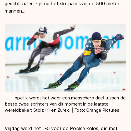
De weg op
gericht zullen zijn op het slotpaar van de 500 meter
Persoonlijke records & tijden
Inlineskaten
Schoonrijden
mannen...
Inschrijven wedstrijden
Historie & statistiek
Schaatsfans
Kunstschaatsen
Natuurijs
Algemene Nederlandse Schaatstijd
Alles voor jou als schaatsfan
Deze zomer de weg op
Olympische Spelen
Evenementen
Waar kan ik schaatsen en skaten?
Olympische Spelen
Tickets
Medaille overzicht
Livestreams
Medaillespiegel
Word schaatsfan!
Olympische uitslagen
Winacties
Van Jong tot Goud verhalen
Hopelijk wordt het weer een messcherp duel tussen de
beste twee sprinters van dit moment in de laatste
wereldbeker: Stolz (r) en Zurek. | Foto: Orange Pictures
Vrijdag werd het 1-0 voor de Poolse kolos, die met