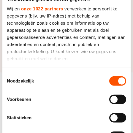
Wij en
onze 1022 partners
verwerken je persoonlijke
Bij de vrouwen drukt de ongenaakbare Femke Kok -
gegevens (bijv. uw IP-adres) met behulp van
tegen de Italiaanse Serena Pergher - meer dan
technologieën zoals cookies om informatie op uw
waarschijnlijk haar stempel nog een keer op de
apparaat op te slaan en te gebruiken met als doel
wedstrijd. Een ding is zeker: van Jutta Leerdam heeft
gepersonaliseerde advertenties en content, metingen aan
ze geen last. Die slaat de 500 meter over.
advertenties en content, inzicht in publiek en
productontwikkeling. U kunt kiezen wie uw gegevens
De volledige loting en alle uitslagen staan
hier
gebruikt en met welke doelen.
Als u het toestaat, willen we ook graag:
Toestemmingsselectie
Noodzakelijk
Informatie verzamelen over uw geografische locatie,
Gerelateerde
die tot een paar meter nauwkeurig kan zijn
Bekijk alles
Uw apparaat identificeren door het actief te scannen
evenementen
Voorkeuren
op specifieke eigenschappen (fingerprinting)
Lees meer over hoe uw persoonlijke gegevens worden
Statistieken
verwerkt en stel uw voorkeuren in het
detailgedeelte
in.
U kunt uw toestemming op elk moment wijzigen of
intrekken in de Cookieverklaring.