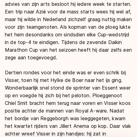
advies van zijn arts besloot hij iedere week te starten.
Een trip naar Azië voor de mass starts wees hij wel af,
maar hij wilde in Nederland zichzelf graag nuttig maken
voor zijn teamgenoten. Als kopman van de ploeg lukte
het hem desondanks om sindsdien elke Cup-wedstrijd
in de top-4 te eindigen. Tijdens de zevende Daikin
Marathon Cup van het seizoen heeft hij daar zelfs een
zege aan toegevoegd.
Dertien rondes voor het einde was er even schrik bij
Visser, toen hij met Hylke de Boer naar het ijs ging.
Wonderbaarlijk snel stond de sprinter van Essent weer
op en voegde hij zich bij het peloton. Ploeggenoot
Chiel Smit bracht hem terug naar voren en Visser koos
positie achter de mannen van Royal A-ware. Nadat
het bordje van Reggeborgh was leeggegeten, kwam
het kwartet rijders van Jillert Anema op kop. Daar vlak
achter wreef Visser in zijn handjes: hij zat in