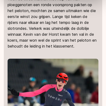
Door op ‘Toestaan’ te klikken, stemt u in met deze
ploeggenoten een ronde voorsprong pakten op
overdracht. Meer informatie vindt u in ons
cookiebeleid
.
het peloton, mochten ze samen uitmaken wie die
eerste winst zou grijpen. Lange tijd keken de
rijders naar elkaar en lag het tempo laag in de
slotrondes. Verkerk was uiteindelijk de dolblije
winnaar. Kevin van der Horst kwam ten val in de
koers, maar won wel de sprint van het peloton en
behoudt de leiding in het klassement.