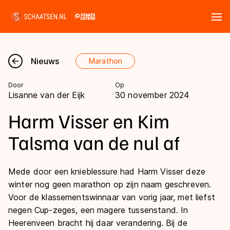
Tickets
Zoeken
Nieuws
Marathon
Nieuws
Door
Op
Lisanne van der Eijk
30 november 2024
Kalender
Harm Visser en Kim
Disciplines
Talsma van de nul af
Marathon
Uitslagen
Mede door een knieblessure had Harm Visser deze
Langebaan
winter nog geen marathon op zijn naam geschreven.
Langebaan
Shorttrack
Tijden & historie
Voor de klassementswinnaar van vorig jaar, met liefst
Shorttrack
negen Cup-zeges, een magere tussenstand. In
Inlineskaten
Ranglijsten Langebaan
Heerenveen bracht hij daar verandering. Bij de
Marathon
Kunstschaatsen