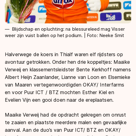
Blijdschap en opluchting: na blessureleed mag Visser
weer zijn vuist ballen op het podium. | Foto: Neeke Smit
Halverwege de koers in Thialf waren elf rijdsters op
avontuur getrokken. Onder hen drie koppeltjes: Maaike
Verweij en klassementsleidster Bente Kerkhoff namens
Albert Heijn Zaanlander, Lianne van Loon en Elsemieke
van Maaren vertegenwoordigden OKAY/ Interfarms
en voor Puur ICT / BTZ mochten Esther Kiel en
Evelien Vijn een gooi doen naar de ereplaatsen.
Maaike Verweij had de opdracht gekregen om onrust
te zaaien en plaatste meerdere malen een gevaarlijke
aanval. Aan de duo’s van Puur ICT/ BTZ en OKAY/