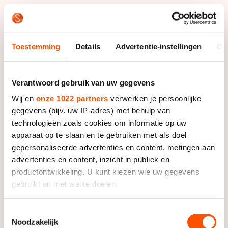
uitstekende positie voor de sprint. Hij kroop achter
Tjerk de Boer en snelde hem in de laatste bocht
voorbij. Met afstand won hij de koers, voor Evert
Hoolwerf en Tjerk de Boer. Door zijn zege en de val
Toestemming
Details
Advertentie-instellingen
Ov
van Luc ter Haar zes rondes voor het einde, zit Visser
steviger in het leiderspak.
Verantwoord gebruik van uw gegevens
Benieuwd naar alle uitslagen? Bekijk dan
onze
Wij en
onze 1022 partners
verwerken je persoonlijke
uitslagenpagina
.
gegevens (bijv. uw IP-adres) met behulp van
technologieën zoals cookies om informatie op uw
apparaat op te slaan en te gebruiken met als doel
gepersonaliseerde advertenties en content, metingen aan
advertenties en content, inzicht in publiek en
productontwikkeling. U kunt kiezen wie uw gegevens
gebruikt en met welke doelen.
Als u het toestaat, willen we ook graag:
Toestemmingsselectie
Noodzakelijk
Informatie verzamelen over uw geografische locatie,