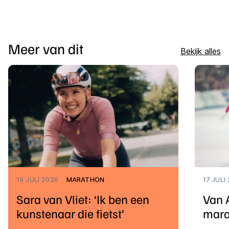
Meer van dit
Bekijk alles
19 JULI 2026
MARATHON
17 JULI
Sara van Vliet: ‘Ik ben een
Van 
kunstenaar die fietst’
mara