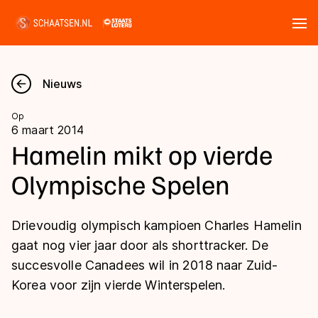
Tickets
Zoeken
Nieuws
Nieuws
Op
6 maart 2014
Kalender
Hamelin mikt op vierde
Olympische Spelen
Disciplines
Marathon
Uitslagen
Drievoudig olympisch kampioen Charles Hamelin
Langebaan
gaat nog vier jaar door als shorttracker. De
Langebaan
succesvolle Canadees wil in 2018 naar Zuid-
Shorttrack
Tijden & historie
Korea voor zijn vierde Winterspelen.
Shorttrack
Inlineskaten
Ranglijsten Langebaan
Marathon
Kunstschaatsen