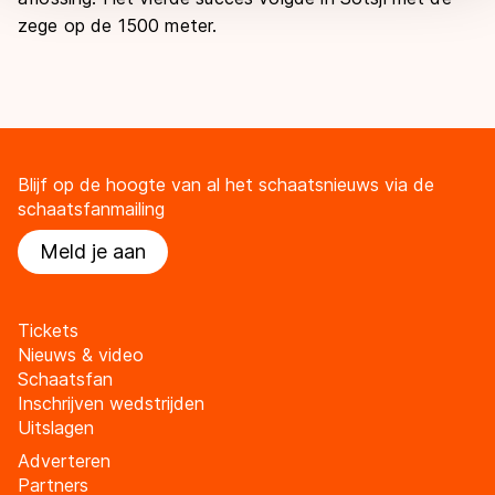
zege op de 1500 meter.
Blijf op de hoogte van al het schaatsnieuws via de
schaatsfanmailing
Meld je aan
Tickets
Nieuws & video
Schaatsfan
Inschrijven wedstrijden
Uitslagen
Adverteren
Partners