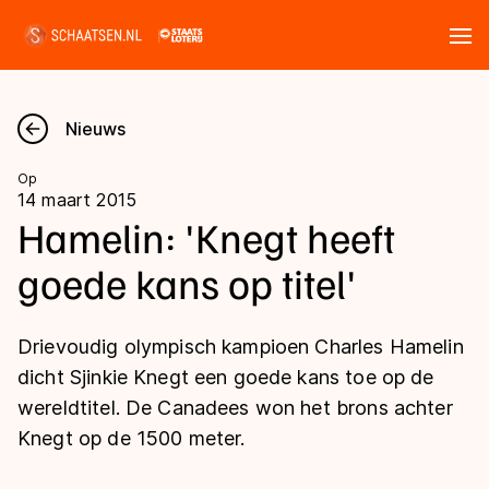
Tickets
Zoeken
Nieuws
Nieuws
Op
14 maart 2015
Kalender
Hamelin: 'Knegt heeft
goede kans op titel'
Disciplines
Marathon
Uitslagen
Drievoudig olympisch kampioen Charles Hamelin
Langebaan
dicht Sjinkie Knegt een goede kans toe op de
Langebaan
wereldtitel. De Canadees won het brons achter
Shorttrack
Tijden & historie
Knegt op de 1500 meter.
Shorttrack
Inlineskaten
Ranglijsten Langebaan
Marathon
Kunstschaatsen