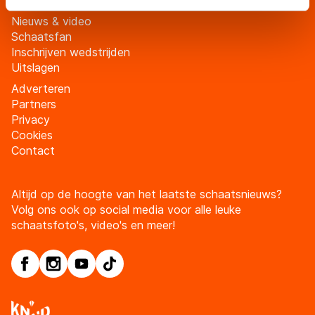
Tickets
adequaat beschermingsniveau geldt volgens de GDPR.
Nieuws & video
Door op ‘Toestaan’ te klikken, stemt u in met deze
Schaatsfan
overdracht. Meer informatie vindt u in ons
cookiebeleid
.
Inschrijven wedstrijden
Uitslagen
Adverteren
Partners
Privacy
Cookies
Contact
Altijd op de hoogte van het laatste schaatsnieuws?
Volg ons ook op social media voor alle leuke
schaatsfoto's, video's en meer!