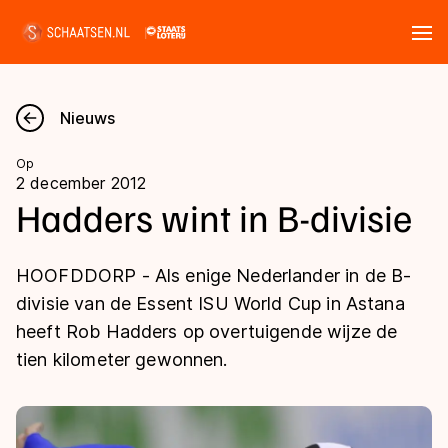
Tickets
Zoeken
Nieuws
Nieuws
Op
2 december 2012
Kalender
Hadders wint in B-divisie
Disciplines
HOOFDDORP - Als enige Nederlander in de B-
Marathon
divisie van de Essent ISU World Cup in Astana
Uitslagen
heeft Rob Hadders op overtuigende wijze de
Langebaan
tien kilometer gewonnen.
Langebaan
Shorttrack
Tijden & historie
Shorttrack
Inlineskaten
Ranglijsten Langebaan
Marathon
Kunstschaatsen