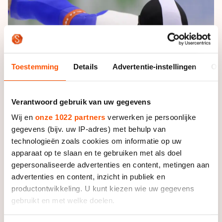
De weg op
Persoonlijke records & tijden
Inlineskaten
Schoonrijden
Inschrijven wedstrijden
Historie & statistiek
Schaatsfans
Kunstschaatsen
Natuurijs
Algemene Nederlandse Schaatstijd
Alles voor jou als schaatsfan
Deze zomer de weg op
Olympische Spelen
Toestemming
Details
Advertentie-instellingen
Ov
Evenementen
Waar kan ik schaatsen en skaten?
Olympische Spelen
Tickets
Verantwoord gebruik van uw gegevens
Medaille overzicht
Livestreams
Wij en
onze 1022 partners
verwerken je persoonlijke
Medaillespiegel
Word schaatsfan!
gegevens (bijv. uw IP-adres) met behulp van
technologieën zoals cookies om informatie op uw
Olympische uitslagen
Winacties
apparaat op te slaan en te gebruiken met als doel
Van Jong tot Goud verhalen
gepersonaliseerde advertenties en content, metingen aan
advertenties en content, inzicht in publiek en
productontwikkeling. U kunt kiezen wie uw gegevens
gebruikt en met welke doelen.
De marathonrijder noteerde met 13.14,47 een nieuw