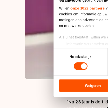
Verantwoord gebruik van u
Wij en
onze 1022 partners
v
cookies om informatie op uw 
metingen aan advertenties en
en met welke doelen.
Als u het toestaat, willen we
Informatie verzamelen ov
Uw apparaat identificere
Toestemmingsselectie
Lees meer over hoe uw perso
Noodzakelijk
toestemming op elk moment wi
We gebruiken cookies om cont
analyseren. We delen informa
analyse. Zij kunnen deze com
Weigeren
hun services. Sommige partn
adequaat beschermingsniveau
"Na 23 jaar is de t
Meer informatie vindt u in o