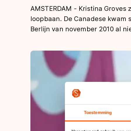
Tijden & historie
AMSTERDAM - Kristina Groves ze
loopbaan. De Canadese kwam si
Berlijn van november 2010 al nie
De weg op
Schaatsfans
Olympische Spe
Toestemming