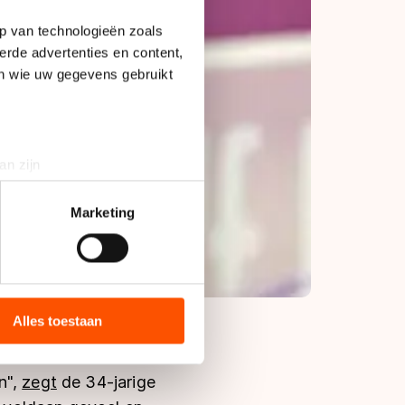
p van technologieën zoals
erde advertenties en content,
en wie uw gegevens gebruikt
an zijn
rinting)
t
detailgedeelte
in. U kunt uw
Marketing
bieden en websiteverkeer te
 media, advertenties en
ie zij hebben verzameld via
Alles toestaan
s de VS, waar mogelijk geen
 in met deze overdracht.
n",
zegt
de 34-jarige