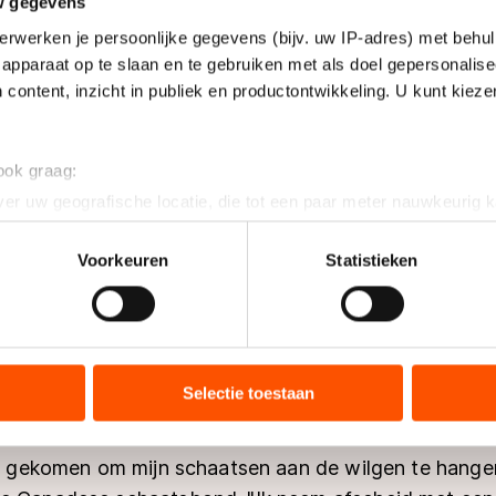
w gegevens
erwerken je persoonlijke gegevens (bijv. uw IP-adres) met behul
apparaat op te slaan en te gebruiken met als doel gepersonalise
 content, inzicht in publiek en productontwikkeling. U kunt kiez
 ook graag:
er uw geografische locatie, die tot een paar meter nauwkeurig k
n door het actief te scannen op specifieke eigenschappen (fingerp
onlijke gegevens worden verwerkt en stel uw voorkeuren in he
Voorkeuren
Statistieken
jzigen of intrekken in de Cookieverklaring.
ent en advertenties te personaliseren, socialmediafuncties te 
tie over uw gebruik van onze site met onze partners voor social
bineren met andere gegevens die u aan hen heeft verstrekt of d
Selectie toestaan
ers kunnen gegevens doorgeven aan landen buiten de EU, zoal
 geldt volgens de GDPR. Door op ‘Toestaan’ te klikken, stemt u
ijd gekomen om mijn schaatsen aan de wilgen te hange
ns
cookiebeleid
.