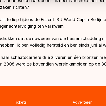
e Canadese schaatsbond. "Ik neem afscheid met een
zaken richten."
iste liep tijdens de Essent ISU World Cup in Berlijn
oegenachtervolging ten val kwam.
nadrukken dat de naweeën van die hersenschudding n
ebben. Ik ben volledig hersteld en ben sinds juni al we
haar schaatscarrière drie zilveren en één bronzen me
 In 2008 werd ze bovendien wereldkampioen op de 3
Tickets
Adverteren