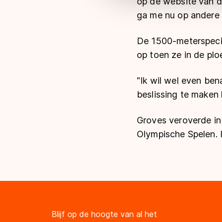
op de website van d
ga me nu op andere 
De 1500-meterspecial
op toen ze in de pl
"Ik wil wel even be
beslissing te maken h
Groves veroverde in 
Olympische Spelen.
Blijf op de hoogte van al het