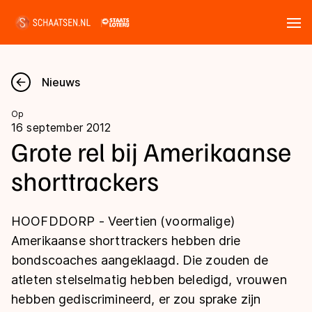
Tickets
Zoeken
Nieuws
Nieuws
Op
16 september 2012
Kalender
Grote rel bij Amerikaanse
shorttrackers
Disciplines
Marathon
Uitslagen
HOOFDDORP - Veertien (voormalige)
Langebaan
Amerikaanse shorttrackers hebben drie
Langebaan
bondscoaches aangeklaagd. Die zouden de
Shorttrack
Tijden & historie
atleten stelselmatig hebben beledigd, vrouwen
Shorttrack
Inlineskaten
hebben gediscrimineerd, er zou sprake zijn
Ranglijsten Langebaan
Marathon
Kunstschaatsen