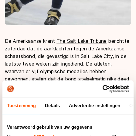
De Amerikaanse krant
The Salt Lake Tribune
berichtte
zaterdag dat de aanklachten tegen de Amerikaanse
schaatsbond, die gevestigd is in Salt Lake City, in de
laatste twee weken zijn ingediend. De atleten,
waarvan er vijf olympische medailles hebben
gewonnen, stellen dat de bond stelselmatig niks deed
met de klachten van de sporters. Mede daarom willen
de atleten dat 'US Speedskating' niet langer wordt
gezien als de nationale bond van de VS.
Toestemming
Details
Advertentie-instellingen
Ov
De aanklacht richt zich met name op drie coaches,
hoofdcoach Jae Su Chun en zijn assistenten Jun
Verantwoord gebruik van uw gegevens
Hyung Yeo and Jimmy Jang.
De Zuid-Koreaan Chun
is