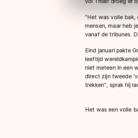
vol Thialf droeg er 
Meer informatie vindt u in o
"Het was volle bak, e
mensen, maar heb je 
vanaf de tribunes. Da
Eind januari pakte Gr
leeftijd wereldkamp
niet meteen in een w
direct zijn tweede '
trekken'', sprak hij l
Het was een volle ba