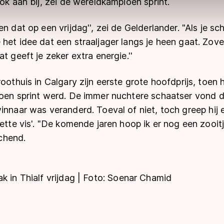
ook aan bij, zei de wereldkampioen sprint.
ns
cookiebeleid
.
n dat op een vrijdag'', zei de Gelderlander. "Als je sc
het idee dat een straaljager langs je heen gaat. Zove
t geeft je zeker extra energie.''
oothuis in Calgary zijn eerste grote hoofdprijs, toen h
ioen sprint werd. De immer nuchtere schaatser vond 
innaar was veranderd. Toeval of niet, toch greep hij 
vette vis'. "De komende jaren hoop ik er nog een zooit
achend.
k in Thialf vrijdag | Foto:
Soenar Chamid