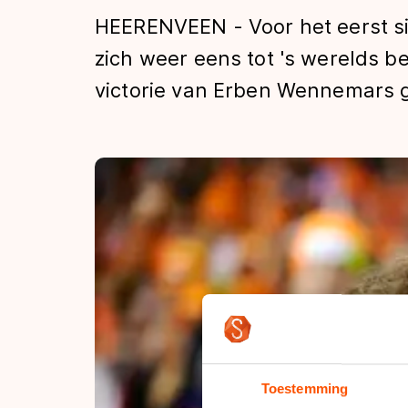
Tijden & historie
HEERENVEEN - Voor het eerst s
zich weer eens tot 's werelds b
victorie van Erben Wennemars g
De weg op
Schaatsfans
Olympische Spe
Toestemming