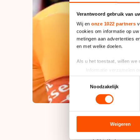
Verantwoord gebruik van u
Wij en
onze 1022 partners
v
cookies om informatie op uw 
metingen aan advertenties en
en met welke doelen.
Als u het toestaat, willen we
Informatie verzamelen ov
Uw apparaat identificere
Toestemmingsselectie
Lees meer over hoe uw perso
Noodzakelijk
toestemming op elk moment wi
We gebruiken cookies om cont
analyseren. We delen informa
analyse. Zij kunnen deze com
Weigeren
hun services. Sommige partn
Niet alleen zijn uit
adequaat beschermingsniveau