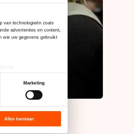
p van technologieën zoals
erde advertenties en content,
en wie uw gegevens gebruikt
an zijn
rinting)
t
detailgedeelte
in. U kunt uw
Marketing
bieden en websiteverkeer te
 media, advertenties en
ie zij hebben verzameld via
Alles toestaan
s de VS, waar mogelijk geen
an het succes. Een
 in met deze overdracht.