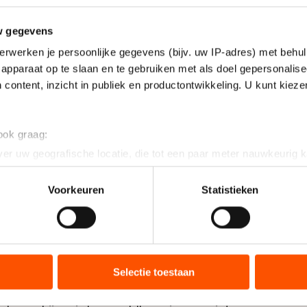
w gegevens
erwerken je persoonlijke gegevens (bijv. uw IP-adres) met behul
apparaat op te slaan en te gebruiken met als doel gepersonalise
 content, inzicht in publiek en productontwikkeling. U kunt kiez
 ook graag:
er uw geografische locatie, die tot een paar meter nauwkeurig k
n door het actief te scannen op specifieke eigenschappen (fingerp
onlijke gegevens worden verwerkt en stel uw voorkeuren in he
Voorkeuren
Statistieken
jzigen of intrekken in de Cookieverklaring.
ent en advertenties te personaliseren, socialmediafuncties te 
tie over uw gebruik van onze site met onze partners voor social
bineren met andere gegevens die u aan hen heeft verstrekt of d
Selectie toestaan
ers kunnen gegevens doorgeven aan landen buiten de EU, zoal
muntende eerste volle ronde (25,0) lag aan de basis v
 geldt volgens de GDPR. Door op ‘Toestaan’ te klikken, stemt u