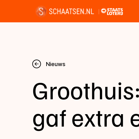
Nieuws
Nieuws
Groothuis:
Kalender
Disciplines
gaf extra 
Uitslagen