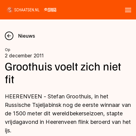
Tickets
Zoeken
Nieuws
Nieuws
Op
2 december 2011
Kalender
Groothuis voelt zich niet
fit
Disciplines
Marathon
Uitslagen
HEERENVEEN - Stefan Groothuis, in het
Langebaan
Russische Tsjeljabinsk nog de eerste winnaar van
Langebaan
de 1500 meter dit wereldbekerseizoen, stapte
Shorttrack
Tijden & historie
vrijdagavond in Heerenveen flink beroerd van het
Shorttrack
Inlineskaten
ijs.
Ranglijsten Langebaan
Marathon
Kunstschaatsen