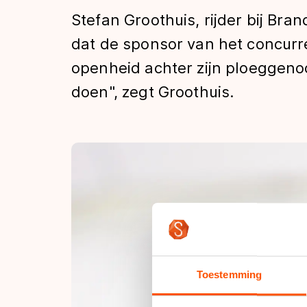
Tijden & historie
Stefan Groothuis, rijder bij Br
dat de sponsor van het concurrer
openheid achter zijn ploeggenoo
De weg op
doen", zegt Groothuis.
Schaatsfans
Olympische Spe
Toestemming