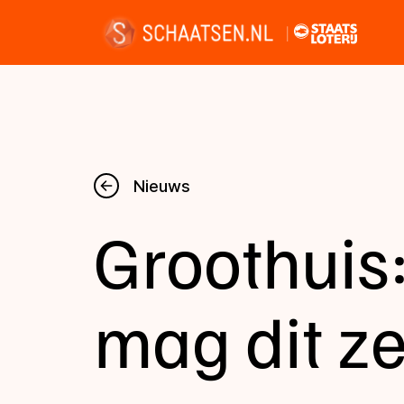
Nieuws
Nieuws
Groothuis
Kalender
Disciplines
mag dit z
Uitslagen