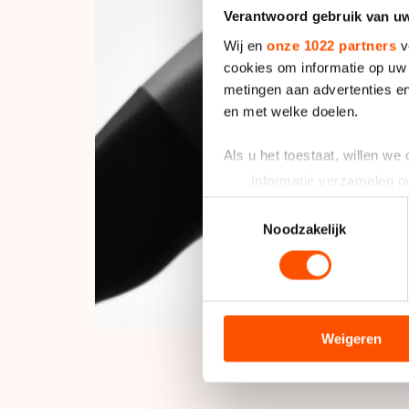
Verantwoord gebruik van u
Wij en
onze 1022 partners
v
cookies om informatie op uw 
metingen aan advertenties en
en met welke doelen.
Als u het toestaat, willen we
Informatie verzamelen ov
Uw apparaat identificere
Toestemmingsselectie
Lees meer over hoe uw perso
Noodzakelijk
toestemming op elk moment wi
We gebruiken cookies om cont
analyseren. We delen informa
analyse. Zij kunnen deze com
Weigeren
hun services. Sommige partn
adequaat beschermingsniveau
Meer informatie vindt u in o