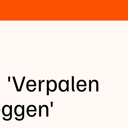
: 'Verpalen
eggen'