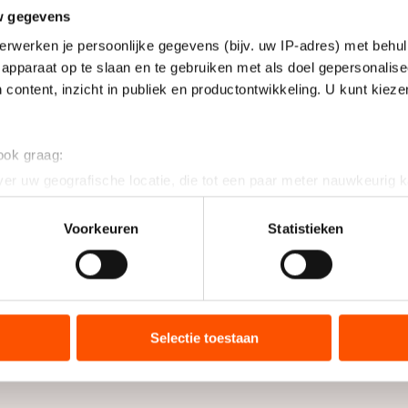
w gegevens
erwerken je persoonlijke gegevens (bijv. uw IP-adres) met behul
apparaat op te slaan en te gebruiken met als doel gepersonalise
 content, inzicht in publiek en productontwikkeling. U kunt kiez
 ook graag:
er uw geografische locatie, die tot een paar meter nauwkeurig k
n door het actief te scannen op specifieke eigenschappen (fingerp
onlijke gegevens worden verwerkt en stel uw voorkeuren in he
Voorkeuren
Statistieken
jzigen of intrekken in de Cookieverklaring.
ent en advertenties te personaliseren, socialmediafuncties te 
tie over uw gebruik van onze site met onze partners voor social
bineren met andere gegevens die u aan hen heeft verstrekt of d
Selectie toestaan
ers kunnen gegevens doorgeven aan landen buiten de EU, zoal
 geldt volgens de GDPR. Door op ‘Toestaan’ te klikken, stemt u
ns
cookiebeleid
.