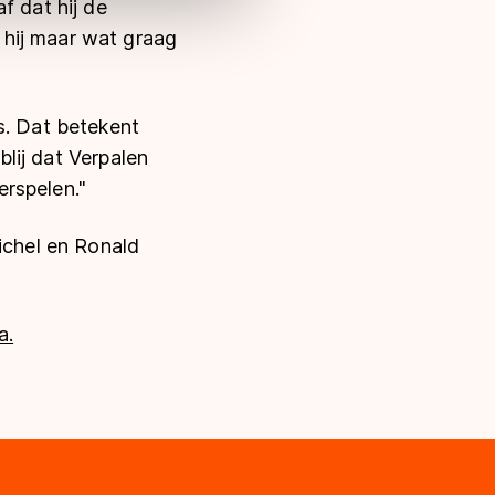
f dat hij de
 hij maar wat graag
s. Dat betekent
blij dat Verpalen
rspelen."
ichel en Ronald
a.