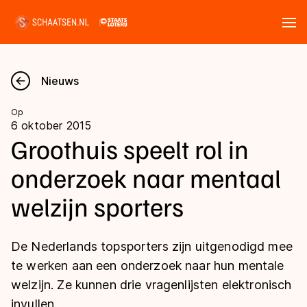
Tickets
Zoeken
Nieuws
Nieuws
Op
6 oktober 2015
Kalender
Groothuis speelt rol in
onderzoek naar mentaal
Disciplines
welzijn sporters
Marathon
Uitslagen
Langebaan
De Nederlands topsporters zijn uitgenodigd mee
Langebaan
Shorttrack
Tijden & historie
te werken aan een onderzoek naar hun mentale
Shorttrack
Inlineskaten
welzijn. Ze kunnen drie vragenlijsten elektronisch
Ranglijsten Langebaan
Marathon
invullen.
Kunstschaatsen