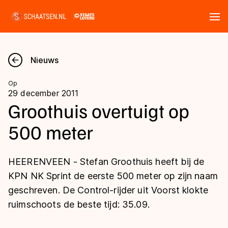
Tickets
Zoeken
Nieuws
Nieuws
Op
29 december 2011
Kalender
Groothuis overtuigt op
500 meter
Disciplines
Marathon
Uitslagen
HEERENVEEN - Stefan Groothuis heeft bij de
Langebaan
KPN NK Sprint de eerste 500 meter op zijn naam
Langebaan
geschreven. De Control-rijder uit Voorst klokte
Shorttrack
Tijden & historie
ruimschoots de beste tijd: 35.09.
Shorttrack
Inlineskaten
Ranglijsten Langebaan
Marathon
Kunstschaatsen