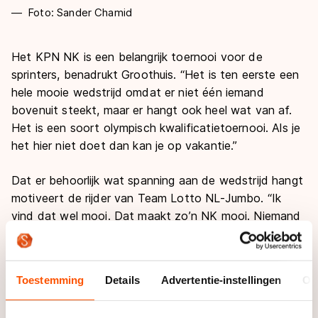
Foto: Sander Chamid
Het KPN NK is een belangrijk toernooi voor de
sprinters, benadrukt Groothuis. “Het is ten eerste een
hele mooie wedstrijd omdat er niet één iemand
bovenuit steekt, maar er hangt ook heel wat van af.
Het is een soort olympisch kwalificatietoernooi. Als je
het hier niet doet dan kan je op vakantie.”
Dat er behoorlijk wat spanning aan de wedstrijd hangt
motiveert de rijder van Team Lotto NL-Jumbo. “Ik
vind dat wel mooi. Dat maakt zo’n NK mooi. Niemand
kan zich verstoppen. Uiteindelijk zijn de NK’s
spannender dan World Cups.”
Toestemming
Details
Advertentie-instellingen
Ov
In de zomer sprak Groothuis al uit dat het hoogtepunt
van zijn seizoen het WK Sprint in Astana zou moeten