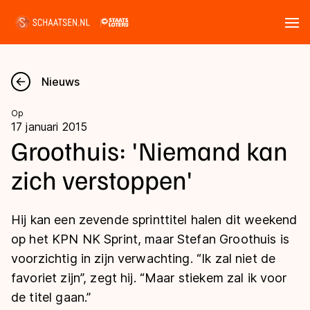
Tickets
Zoeken
Nieuws
Nieuws
Op
17 januari 2015
Kalender
Groothuis: 'Niemand kan
zich verstoppen'
Disciplines
Marathon
Uitslagen
Hij kan een zevende sprinttitel halen dit weekend
Langebaan
op het KPN NK Sprint, maar Stefan Groothuis is
Langebaan
voorzichtig in zijn verwachting. “Ik zal niet de
Shorttrack
Tijden & historie
favoriet zijn”, zegt hij. “Maar stiekem zal ik voor
Shorttrack
Inlineskaten
de titel gaan.”
Ranglijsten Langebaan
Marathon
Kunstschaatsen