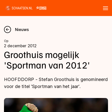
Tickets
Zoeken
Nieuws
Nieuws
Op
2 december 2012
Kalender
Groothuis mogelijk
'Sportman van 2012'
Disciplines
Marathon
Uitslagen
HOOFDDORP - Stefan Groothuis is genomineerd
Langebaan
voor de titel 'Sportman van het jaar'.
Langebaan
Shorttrack
Tijden & historie
Shorttrack
Inlineskaten
Ranglijsten Langebaan
Marathon
Kunstschaatsen