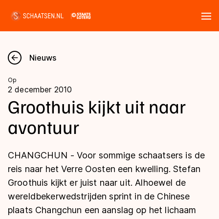
Tickets
Zoeken
Nieuws
Nieuws
Op
2 december 2010
Kalender
Groothuis kijkt uit naar
avontuur
Disciplines
Marathon
Uitslagen
CHANGCHUN - Voor sommige schaatsers is de
Langebaan
reis naar het Verre Oosten een kwelling. Stefan
Langebaan
Groothuis kijkt er juist naar uit. Alhoewel de
Shorttrack
Tijden & historie
wereldbekerwedstrijden sprint in de Chinese
Shorttrack
Inlineskaten
plaats Changchun een aanslag op het lichaam
Ranglijsten Langebaan
Marathon
Kunstschaatsen