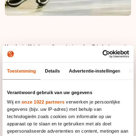
Voorlopig lijkt de pupil van trainer Jac Orie het waar te
gaan maken. Na twee wereldbekerzeges in China,
begin december, nam Groothuis maandag op
indrukwekkende wijze een voorschot op de
Toestemming
Details
Advertentie-instellingen
Ov
Nederlandse sprinttitel.
Op de 1000 meter was de 29-jarige schaatser in Thialf
Verantwoord gebruik van uw gegevens
een klasse apart. Groothuis noteerde 1.08.54. Nummer
Wij en
onze 1022 partners
verwerken je persoonlijke
twee Jan Bos was met 1.10.23 aanzienlijk langzamer.
gegevens (bijv. uw IP-adres) met behulp van
Op de 500 meter eindigde Groothuis als tweede
technologieën zoals cookies om informatie op uw
achter zijn ploeggenoot Jan Smeekens: 35.04 om
apparaat op te slaan en te gebruiken met als doel
35.26. In het algemeen klassement is de voorsprong
gepersonaliseerde advertenties en content, metingen aan