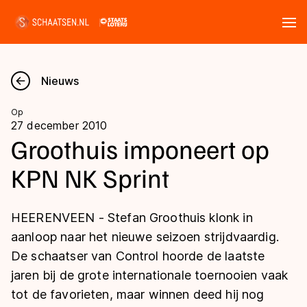
Tickets
Zoeken
Nieuws
Nieuws
Op
27 december 2010
Kalender
Groothuis imponeert op
KPN NK Sprint
Disciplines
Marathon
Uitslagen
HEERENVEEN - Stefan Groothuis klonk in
Langebaan
aanloop naar het nieuwe seizoen strijdvaardig.
Langebaan
De schaatser van Control hoorde de laatste
Shorttrack
Tijden & historie
jaren bij de grote internationale toernooien vaak
Shorttrack
Inlineskaten
tot de favorieten, maar winnen deed hij nog
Ranglijsten Langebaan
Marathon
Kunstschaatsen