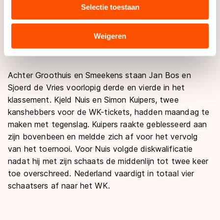
dat hij toernooien wint. "Ik heb van het verleden
Selectie toestaan
combineren met andere gegevens die u aan hen heeft
geleerd dat je niet alles in de hand hebt. Ik ben
verstrekt of die zij hebben verzameld via hun services.
gewoon bezig met schaatsen. Je kunt je wel blind
Sommige partners kunnen gegevens doorgeven aan
Weigeren
frustreren op niet-behaalde resultaten, maar daar heb
landen buiten de EU, zoals de VS, waar mogelijk geen
je weinig aan.''
adequaat beschermingsniveau geldt volgens de GDPR.
Door op ‘Toestaan’ te klikken, stemt u in met deze
Achter Groothuis en Smeekens staan Jan Bos en
overdracht. Meer informatie vindt u in ons
cookiebeleid
.
Sjoerd de Vries voorlopig derde en vierde in het
klassement. Kjeld Nuis en Simon Kuipers, twee
kanshebbers voor de WK-tickets, hadden maandag te
maken met tegenslag. Kuipers raakte geblesseerd aan
zijn bovenbeen en meldde zich af voor het vervolg
van het toernooi. Voor Nuis volgde diskwalificatie
nadat hij met zijn schaats de middenlijn tot twee keer
toe overschreed. Nederland vaardigt in totaal vier
schaatsers af naar het WK.