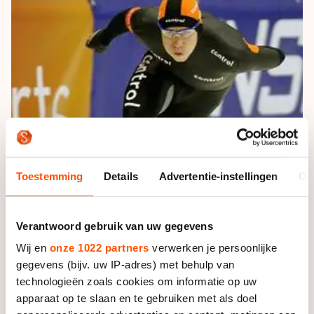
De weg op
Persoonlijke records & tijden
Inlineskaten
Schoonrijden
Inschrijven wedstrijden
Historie & statistiek
Schaatsfans
Kunstschaatsen
Natuurijs
Algemene Nederlandse Schaatstijd
Alles voor jou als schaatsfan
Deze zomer de weg op
Olympische Spelen
Evenementen
Waar kan ik schaatsen en skaten?
Olympische Spelen
Tickets
Medaille overzicht
Livestreams
Medaillespiegel
Toestemming
Details
Advertentie-instellingen
Ov
Word schaatsfan!
Olympische uitslagen
Winacties
Verantwoord gebruik van uw gegevens
Van Jong tot Goud verhalen
Wij en
onze 1022 partners
verwerken je persoonlijke
gegevens (bijv. uw IP-adres) met behulp van
technologieën zoals cookies om informatie op uw
apparaat op te slaan en te gebruiken met als doel
Stefan Groothuis