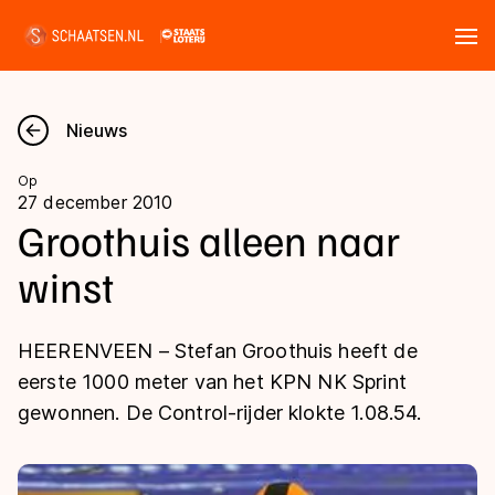
Tickets
Zoeken
Nieuws
Nieuws
Op
27 december 2010
Kalender
Groothuis alleen naar
winst
Disciplines
Marathon
Uitslagen
HEERENVEEN – Stefan Groothuis heeft de
Langebaan
eerste 1000 meter van het KPN NK Sprint
Langebaan
gewonnen. De Control-rijder klokte 1.08.54.
Shorttrack
Tijden & historie
Shorttrack
Inlineskaten
Ranglijsten Langebaan
Marathon
Kunstschaatsen