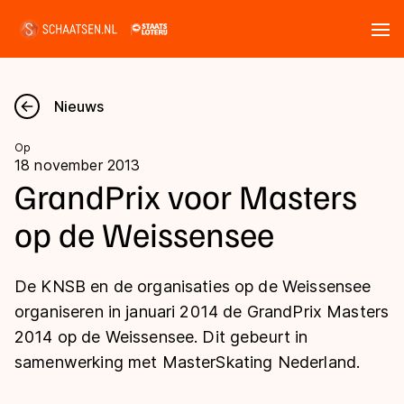
Tickets
Zoeken
Nieuws
Nieuws
Op
18 november 2013
Kalender
GrandPrix voor Masters
op de Weissensee
Disciplines
Marathon
Uitslagen
De KNSB en de organisaties op de Weissensee
Langebaan
organiseren in januari 2014 de GrandPrix Masters
Langebaan
2014 op de Weissensee. Dit gebeurt in
Shorttrack
Tijden & historie
samenwerking met MasterSkating Nederland.
Shorttrack
Inlineskaten
Ranglijsten Langebaan
Marathon
Kunstschaatsen