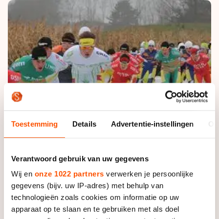
De weg op
Persoonlijke records & tijden
Inlineskaten
Schoonrijden
Inschrijven wedstrijden
Historie & statistiek
Schaatsfans
Kunstschaatsen
Natuurijs
Algemene Nederlandse Schaatstijd
Alles voor jou als schaatsfan
Deze zomer de weg op
Olympische Spelen
Evenementen
Waar kan ik schaatsen en skaten?
Olympische Spelen
Tickets
Medaille overzicht
Livestreams
Medaillespiegel
Toestemming
Details
Advertentie-instellingen
Ov
Word schaatsfan!
Olympische uitslagen
Winacties
Van Jong tot Goud verhalen
Verantwoord gebruik van uw gegevens
Wij en
onze 1022 partners
verwerken je persoonlijke
gegevens (bijv. uw IP-adres) met behulp van
technologieën zoals cookies om informatie op uw
apparaat op te slaan en te gebruiken met als doel