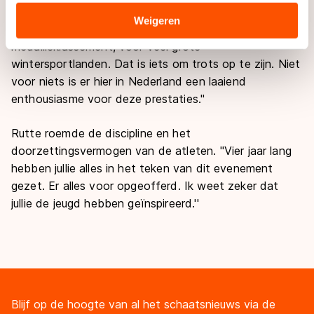
verstrekt of die zij hebben verzameld via hun services.
Rutte had lovende woorden voor de olympiërs. ''Het
Sommige partners kunnen gegevens doorgeven aan
Weigeren
was zeer indrukwekkend. De vijfde plaats in het
landen buiten de EU, zoals de VS, waar mogelijk geen
medailleklassement, vóór veel grote
adequaat beschermingsniveau geldt volgens de GDPR.
wintersportlanden. Dat is iets om trots op te zijn. Niet
Door op ‘Toestaan’ te klikken, stemt u in met deze
voor niets is er hier in Nederland een laaiend
overdracht. Meer informatie vindt u in ons
cookiebeleid
.
enthousiasme voor deze prestaties.''
Rutte roemde de discipline en het
doorzettingsvermogen van de atleten. ''Vier jaar lang
hebben jullie alles in het teken van dit evenement
gezet. Er alles voor opgeofferd. Ik weet zeker dat
jullie de jeugd hebben geïnspireerd.''
Blijf op de hoogte van al het schaatsnieuws via de