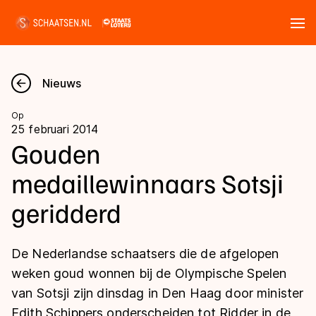
Tickets
Zoeken
Nieuws
Nieuws
Op
25 februari 2014
Kalender
Gouden
medaillewinnaars Sotsji
Disciplines
geridderd
Marathon
Uitslagen
Langebaan
De Nederlandse schaatsers die de afgelopen
Langebaan
Shorttrack
Tijden & historie
weken goud wonnen bij de Olympische Spelen
Shorttrack
Inlineskaten
van Sotsji zijn dinsdag in Den Haag door minister
Ranglijsten Langebaan
Marathon
Edith Schippers onderscheiden tot Ridder in de
Kunstschaatsen