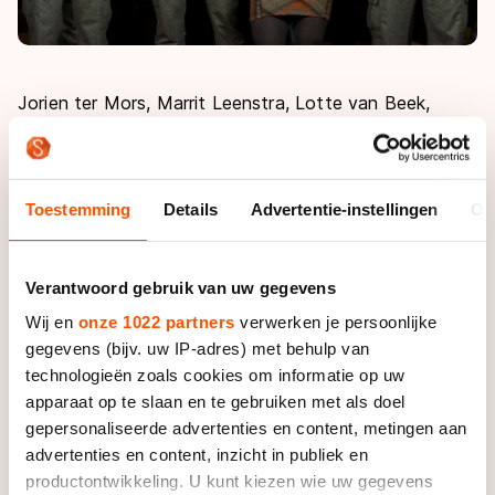
Jorien ter Mors, Marrit Leenstra, Lotte van Beek,
Koen Verweij, Jorrit Bergsma, Michel Mulder, Jan
Blokhuijsen en Stefan Groothuis werden geridderd.
Ook coaches Gerard Kemkers en Jac Orie kregen een
Toestemming
Details
Advertentie-instellingen
Ov
onderscheiding.
Ireen Wüst en Sven Kramer hoorden ook in het rijtje,
Verantwoord gebruik van uw gegevens
maar werden eerder al koninklijk onderscheiden. Zij
kregen derhalve van de minister een beeldje.
Wij en
onze 1022 partners
verwerken je persoonlijke
gegevens (bijv. uw IP-adres) met behulp van
technologieën zoals cookies om informatie op uw
De Nederlandse medaillewinnaars van de Olympische
apparaat op te slaan en te gebruiken met als doel
Spelen van Sotsji werden dinsdag op weg naar de
gepersonaliseerde advertenties en content, metingen aan
ontvangst bij premier Mark Rutte in Den Haag door
advertenties en content, inzicht in publiek en
enkele honderden fans luid toegejuicht.
productontwikkeling. U kunt kiezen wie uw gegevens