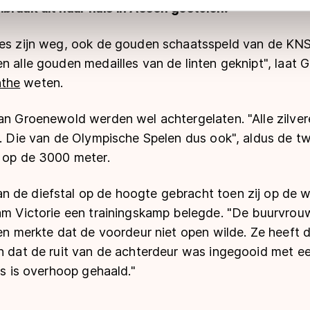
nbraak uit haar huis in Assen gestolen.
 geldt volgens de GDPR. Door op ‘Toestaan’ te klikken, stemt u
ns
cookiebeleid
.
les zijn weg, ook de gouden schaatsspeld van de K
n alle gouden medailles van de linten geknipt", laat
the
weten.
van Groenewold werden wel achtergelaten. "Alle zilve
og. Die van de Olympische Spelen dus ook", aldus de 
r op de 3000 meter.
 de diefstal op de hoogte gebracht toen zij op de 
eam Victorie een trainingskamp belegde. "De buurvrou
 en merkte dat de voordeur niet open wilde. Ze heeft 
n dat de ruit van de achterdeur was ingegooid met een
es is overhoop gehaald."