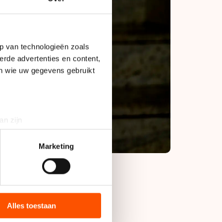
p van technologieën zoals
erde advertenties en content,
en wie uw gegevens gebruikt
an zijn
rinting)
t
detailgedeelte
in. U kunt uw
Marketing
bieden en websiteverkeer te
 media, advertenties en
ie zij hebben verzameld via
Alles toestaan
zijn afgelopen
s de VS, waar mogelijk geen