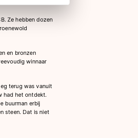
 in met deze overdracht.
NSB. Ze hebben dozen
 Groenewold
ren en bronzen
tweevoudig winnaar
weg terug was vanuit
w had het ontdekt.
de buurman erbij
 steen. Dat is niet