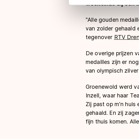
weekeinde bij een i
adequaat beschermingsniveau
Meer informatie vindt u in o
"Alle gouden medail
van zolder gehaald e
tegenover
RTV Dren
De overige prijzen 
medailles zijn er n
van olympisch zilve
Groenewold werd van
Inzell, waar haar T
Zij past op m'n huis
gehaald. En zij zage
fijn thuis komen. All