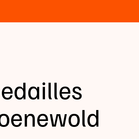
dailles
roenewold