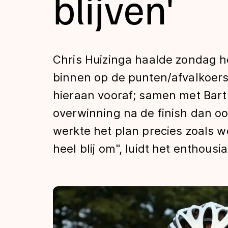
blijven'
Tijden & historie
De weg op
Chris Huizinga haalde zondag h
binnen op de punten/afvalkoers
Schaatsfans
hieraan vooraf; samen met Bart
overwinning na de finish dan oo
Olympische Spe
werkte het plan precies zoals 
heel blij om", luidt het enthousia