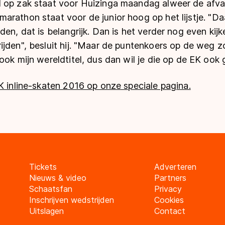
 op zak staat voor Huizinga maandag alweer de afva
rathon staat voor de junior hoog op het lijstje. "Daar
den, dat is belangrijk. Dan is het verder nog even kijk
jden", besluit hij. "Maar de puntenkoers op de weg zo
ook mijn wereldtitel, dus dan wil je die op de EK ook
K inline-skaten 2016 op onze speciale pagina.
Tickets
Adverteren
Nieuws & video
Partners
Schaatsfan
Privacy
Inschrijven wedstrijden
Cookies
Uitslagen
Contact