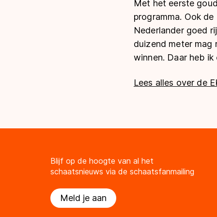
Met het eerste goud
programma. Ook de ma
Nederlander goed rij
duizend meter mag ri
winnen. Daar heb ik 
Lees alles over de E
Blijf op de hoogte van al het
schaatsnieuws via de schaatsfanmailing
Meld je aan