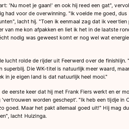
art: 'Nu moet je gaan!' en ook hij reed een gat", vervo
g had voor de overwinning. "Ik voelde me goed, dus 
nten", lacht hij. "Toen ik eenmaal zag dat ik veertien
 van me kon afpakken en liet ik het in de laatste ron
 écht nodig was geweest komt er nog wel wat energie
lucht rolde de rijder uit Feerwerd over de finishlijn. "
ben superblij. Die WK-titel is natuurlijk meer waard, ma
k in je eigen land is dat natuurlijk heel mooi."
 de eerste keer dat hij met Frank Fiers werkt en er m
'vertrouwen worden geschept'. "Ik heb een tijdje in
zo goed. Maar het pakt allemaal goed uit!" Hij mag dus
en", lacht Huizinga.