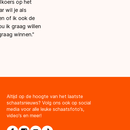
lkoers op het
 wil je als
en of ik ook de
u ik graag willen
 graag winnen."
Altijd op de hoogte van het laatste
schaatsnieuws? Volg ons ook op social
media voor alle leuke schaatsfoto's,
video's en meer!