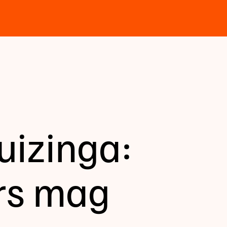
izinga:
ers mag