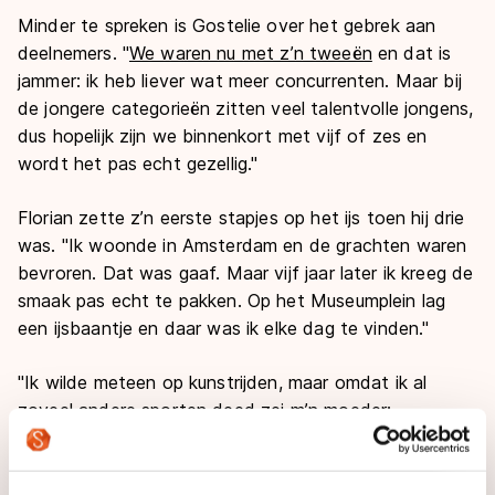
Minder te spreken is Gostelie over het gebrek aan
deelnemers. "
We waren nu met z’n tweeën
en dat is
jammer: ik heb liever wat meer concurrenten. Maar bij
de jongere categorieën zitten veel talentvolle jongens,
dus hopelijk zijn we binnenkort met vijf of zes en
wordt het pas echt gezellig."
Florian zette z’n eerste stapjes op het ijs toen hij drie
was. "Ik woonde in Amsterdam en de grachten waren
bevroren. Dat was gaaf. Maar vijf jaar later ik kreeg de
smaak pas echt te pakken. Op het Museumplein lag
een ijsbaantje en daar was ik elke dag te vinden."
"Ik wilde meteen op kunstrijden, maar omdat ik al
zoveel andere sporten deed zei m’n moeder:
'Misschien volgend jaar'. Het jaar erop kon ze dus geen
nee meer zeggen…"