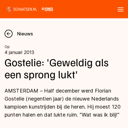
Tickets
Zoeken
Nieuws
Nieuws
Op
4 januari 2013
Kalender
Gostelie: 'Geweldig als
een sprong lukt'
Disciplines
Marathon
Uitslagen
AMSTERDAM – Half december werd Florian
Langebaan
Gostelie (negentien jaar) de nieuwe Nederlands
Langebaan
kampioen kunstrijden bij de heren. Hij moest 120
Shorttrack
Tijden & historie
punten halen en dat lukte ruim. "Wat was ik blij!"
Shorttrack
Inlineskaten
Ranglijsten Langebaan
Marathon
Kunstschaatsen