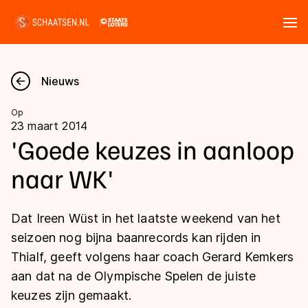
Tickets
Zoeken
Nieuws
Nieuws
Op
23 maart 2014
Kalender
'Goede keuzes in aanloop
naar WK'
Disciplines
Marathon
Uitslagen
Dat Ireen Wüst in het laatste weekend van het
Langebaan
seizoen nog bijna baanrecords kan rijden in
Langebaan
Thialf, geeft volgens haar coach Gerard Kemkers
Shorttrack
Tijden & historie
aan dat na de Olympische Spelen de juiste
Shorttrack
Inlineskaten
keuzes zijn gemaakt.
Ranglijsten Langebaan
Marathon
Kunstschaatsen