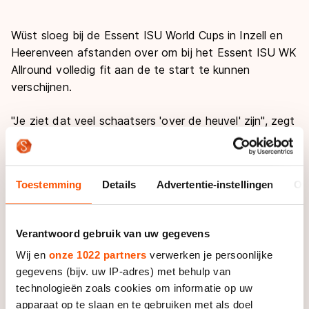
Wüst sloeg bij de Essent ISU World Cups in Inzell en
Heerenveen afstanden over om bij het Essent ISU WK
Allround volledig fit aan de te start te kunnen
verschijnen.
"Je ziet dat veel schaatsers 'over de heuvel' zijn", zegt
Kemkers. "Ik heb Ireen moeten temperen, maar het
blijkt te werken. De keuzes die we gemaakt hebben,
zijn goede keuzes geweest."
Toestemming
Details
Advertentie-instellingen
Ov
De TVM-kopvrouw staat na de eerste dag van het
WK in Heerenveen een straatlengte voor op de
Verantwoord gebruik van uw gegevens
concurrentie. Op de drie kilometer reed ze bovendien
Wij en
onze 1022 partners
verwerken je persoonlijke
bijna een baanrecord. Kemkers: "Of ik verbaasd ben
gegevens (bijv. uw IP-adres) met behulp van
dat Ireen nog zo goed is? Nee, ik ken haar al langer."
technologieën zoals cookies om informatie op uw
apparaat op te slaan en te gebruiken met als doel
"Haar efficiëntie is nu heel hoog, alles is raak", weet de