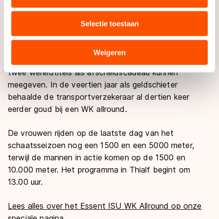
uw gebruik van onze site met onze partners voor social
laten voor zijn sport. "Koen is dit seizoen van het
media, advertenties en analyse. Zij kunnen deze
begin tot het einde goed en hij merkt dat je dat
Selectie toestaan
combineren met andere gegevens die u aan hen heeft
verdient door discipline."
verstrekt of die zij hebben verzameld via hun services.
Sommige partners kunnen gegevens doorgeven aan
Weigeren
Kemkers zou zondag de scheidende sponsor TVM
landen buiten de EU, zoals de VS, waar mogelijk geen
twee wereldtitels als afscheidscadeau kunnen
adequaat beschermingsniveau geldt volgens de GDPR.
meegeven. In de veertien jaar als geldschieter
Door op ‘Toestaan’ te klikken, stemt u in met deze
behaalde de transportverzekeraar al dertien keer
overdracht. Meer informatie vindt u in ons
cookiebeleid
.
eerder goud bij een WK allround.
De vrouwen rijden op de laatste dag van het
schaatsseizoen nog een 1500 en een 5000 meter,
terwijl de mannen in actie komen op de 1500 en
10.000 meter. Het programma in Thialf begint om
13.00 uur.
Lees alles over het Essent ISU WK Allround op onze
speciale pagina