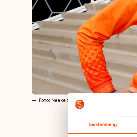
Foto: Neeke Smit
Toestemming
Na een goede zomer 