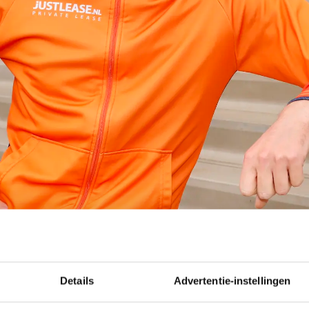
Details
Advertentie-instellingen
gooide een nare val in Inzell, met een hoofdwond 