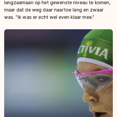
De weg op
langzaamaan op het gewenste niveau te komen,
Persoonlijke records & tijden
Inlineskaten
Schoonrijden
maar dat de weg daar naartoe lang en zwaar
Inschrijven wedstrijden
Historie & statistiek
Schaatsfans
Kunstschaatsen
was. "Ik was er echt wel even klaar mee."
Natuurijs
Algemene Nederlandse Schaatstijd
Alles voor jou als schaatsfan
Deze zomer de weg op
Olympische Spelen
Evenementen
Waar kan ik schaatsen en skaten?
Olympische Spelen
Tickets
Medaille overzicht
Livestreams
Medaillespiegel
Word schaatsfan!
Olympische uitslagen
Winacties
Van Jong tot Goud verhalen