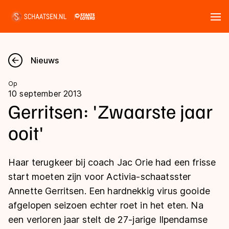
Tickets
Zoeken
Nieuws
Nieuws
Op
10 september 2013
Kalender
Gerritsen: 'Zwaarste jaar
ooit'
Disciplines
Marathon
Uitslagen
Haar terugkeer bij coach Jac Orie had een frisse
Langebaan
start moeten zijn voor Activia-schaatsster
Langebaan
Annette Gerritsen. Een hardnekkig virus gooide
Shorttrack
Tijden & historie
afgelopen seizoen echter roet in het eten. Na
Shorttrack
Inlineskaten
een verloren jaar stelt de 27-jarige Ilpendamse
Ranglijsten Langebaan
Marathon
Kunstschaatsen