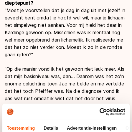
dieptepunt?
"Moet je voorstellen dat je dag in dag uit met jezelf in
gevecht bent omdat je hoofd wel wil, maar je lichaam
het simpelweg niet aankan. Voor mij hield het daar in
Kardinge gewoon op. Misschien was ik mentaal nog
wel meer opgebrand dan lichamelijk. Ik realiseerde me
dat het zo niet verder kon. Moest ik zo in de rondte
gaan rijden?"
"Op die manier vond ik het gewoon niet leuk meer. Als
dat mijn basisniveau was, dan... Daarom was het zo'n
enorme opluchting toen Jac me belde en me vertelde
dat het toch Pfeiffer was. Na die diagnose vond ik
pas wat rust omdat ik wist dat het door het virus
kwam en dat het virus eerst mijn lichaam uit moest."
Die diagnose verklaarde alles voor je?
"Echt wel. Ik trainde vier, vijf keer in de week en dat
Toestemming
Details
Advertentie-instellingen
Ov