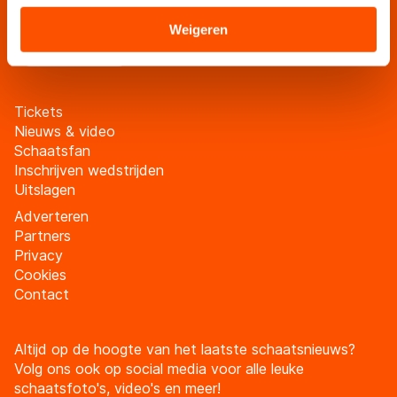
verstrekt of die zij hebben verzameld via hun services.
schaatsfanmailing
Sommige partners kunnen gegevens doorgeven aan
Weigeren
Meld je aan
landen buiten de EU, zoals de VS, waar mogelijk geen
adequaat beschermingsniveau geldt volgens de GDPR.
Door op ‘Toestaan’ te klikken, stemt u in met deze
Tickets
overdracht. Meer informatie vindt u in ons
cookiebeleid
.
Nieuws & video
Schaatsfan
Inschrijven wedstrijden
Uitslagen
Adverteren
Partners
Privacy
Cookies
Contact
Altijd op de hoogte van het laatste schaatsnieuws?
Volg ons ook op social media voor alle leuke
schaatsfoto's, video's en meer!