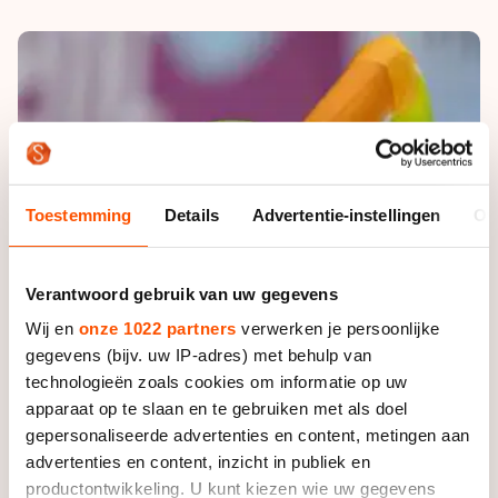
De weg op
Persoonlijke records & tijden
Inlineskaten
Schoonrijden
Inschrijven wedstrijden
Historie & statistiek
Schaatsfans
Kunstschaatsen
Natuurijs
Algemene Nederlandse Schaatstijd
Alles voor jou als schaatsfan
Deze zomer de weg op
Olympische Spelen
Evenementen
Waar kan ik schaatsen en skaten?
Olympische Spelen
Tickets
Toestemming
Details
Advertentie-instellingen
Ov
Medaille overzicht
Livestreams
Medaillespiegel
Word schaatsfan!
Verantwoord gebruik van uw gegevens
Olympische uitslagen
Winacties
Wij en
onze 1022 partners
verwerken je persoonlijke
gegevens (bijv. uw IP-adres) met behulp van
Van Jong tot Goud verhalen
technologieën zoals cookies om informatie op uw
apparaat op te slaan en te gebruiken met als doel
gepersonaliseerde advertenties en content, metingen aan
advertenties en content, inzicht in publiek en
productontwikkeling. U kunt kiezen wie uw gegevens