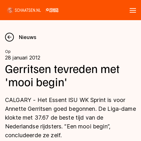
Tickets
Zoeken
Nieuws
Nieuws
Op
28 januari 2012
Kalender
Gerritsen tevreden met
'mooi begin'
Disciplines
Marathon
Uitslagen
CALGARY - Het Essent ISU WK Sprint is voor
Langebaan
Annette Gerritsen goed begonnen. De Liga-dame
Langebaan
klokte met 37.67 de beste tijd van de
Shorttrack
Tijden & historie
Nederlandse rijdsters. “Een mooi begin”,
Shorttrack
Inlineskaten
concludeerde ze zelf.
Ranglijsten Langebaan
Marathon
Kunstschaatsen