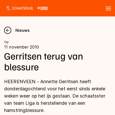
Tickets
Zoeken
Nieuws
Nieuws
Op
11 november 2010
Kalender
Gerritsen terug van
blessure
Disciplines
Marathon
Uitslagen
HEERENVEEN - Annette Gerritsen heeft
Langebaan
donderdagochtend voor het eerst sinds enkele
Langebaan
weken weer op het ijs gestaan. De schaatsster
Shorttrack
Tijden & historie
van team Liga is herstellende van een
Shorttrack
Inlineskaten
hamstringblessure.
Ranglijsten Langebaan
Marathon
Kunstschaatsen