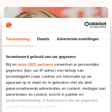
De weg op
Persoonlijke records & tijden
Inlineskaten
Schoonrijden
Inschrijven wedstrijden
Historie & statistiek
Schaatsfans
Kunstschaatsen
Natuurijs
Algemene Nederlandse Schaatstijd
Alles voor jou als schaatsfan
Deze zomer de weg op
Olympische Spelen
Evenementen
Toestemming
Details
Advertentie-instellingen
Ov
Waar kan ik schaatsen en skaten?
Olympische Spelen
Tickets
Medaille overzicht
Livestreams
Verantwoord gebruik van uw gegevens
Medaillespiegel
Wij en
onze 1022 partners
verwerken je persoonlijke
Word schaatsfan!
gegevens (bijv. uw IP-adres) met behulp van
Olympische uitslagen
Winacties
technologieën zoals cookies om informatie op uw
Van Jong tot Goud verhalen
apparaat op te slaan en te gebruiken met als doel
gepersonaliseerde advertenties en content, metingen aan
advertenties en content, inzicht in publiek en
productontwikkeling. U kunt kiezen wie uw gegevens
gebruikt en met welke doelen.