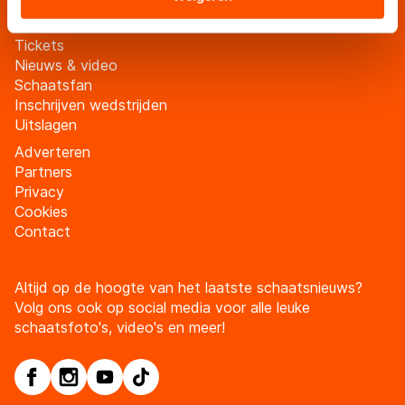
landen buiten de EU, zoals de VS, waar mogelijk geen
adequaat beschermingsniveau geldt volgens de GDPR.
Tickets
Door op ‘Toestaan’ te klikken, stemt u in met deze
Nieuws & video
overdracht. Meer informatie vindt u in ons
cookiebeleid
.
Schaatsfan
Inschrijven wedstrijden
Uitslagen
Adverteren
Partners
Privacy
Cookies
Contact
Altijd op de hoogte van het laatste schaatsnieuws?
Volg ons ook op social media voor alle leuke
schaatsfoto's, video's en meer!