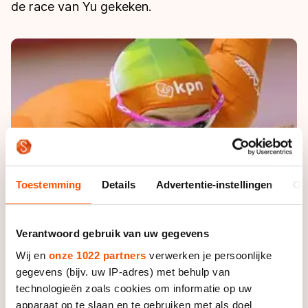
De weg op
de race van Yu gekeken.
Persoonlijke records & tijden
Inlineskaten
Schoonrijden
Inschrijven wedstrijden
Historie & statistiek
Schaatsfans
Kunstschaatsen
Natuurijs
Algemene Nederlandse Schaatstijd
Alles voor jou als schaatsfan
Deze zomer de weg op
Olympische Spelen
Evenementen
Waar kan ik schaatsen en skaten?
Olympische Spelen
Tickets
Medaille overzicht
Livestreams
Medaillespiegel
Word schaatsfan!
Toestemming
Details
Advertentie-instellingen
Ov
Olympische uitslagen
Winacties
Van Jong tot Goud verhalen
Verantwoord gebruik van uw gegevens
Wij en
onze 1022 partners
verwerken je persoonlijke
gegevens (bijv. uw IP-adres) met behulp van
technologieën zoals cookies om informatie op uw
apparaat op te slaan en te gebruiken met als doel