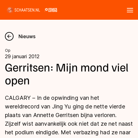
Tickets
Zoeken
Nieuws
Nieuws
Op
29 januari 2012
Kalender
Gerritsen: Mijn mond viel
open
Disciplines
Marathon
Uitslagen
CALGARY – In de opwinding van het
Langebaan
wereldrecord van Jing Yu ging de nette vierde
Langebaan
plaats van Annette Gerritsen bijna verloren.
Shorttrack
Tijden & historie
Zijzelf wist aanvankelijk ook niet dat ze net naast
Shorttrack
Inlineskaten
het podium eindigde. Met verbazing had ze naar
Ranglijsten Langebaan
Marathon
Kunstschaatsen