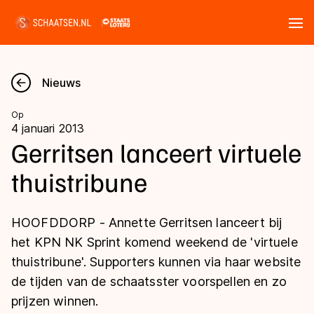
Tickets
Zoeken
Nieuws
Nieuws
Op
4 januari 2013
Kalender
Gerritsen lanceert virtuele
thuistribune
Disciplines
Marathon
Uitslagen
HOOFDDORP - Annette Gerritsen lanceert bij
Langebaan
het KPN NK Sprint komend weekend de 'virtuele
Langebaan
thuistribune'. Supporters kunnen via haar website
Shorttrack
Tijden & historie
de tijden van de schaatsster voorspellen en zo
Shorttrack
Inlineskaten
prijzen winnen.
Ranglijsten Langebaan
Marathon
Kunstschaatsen