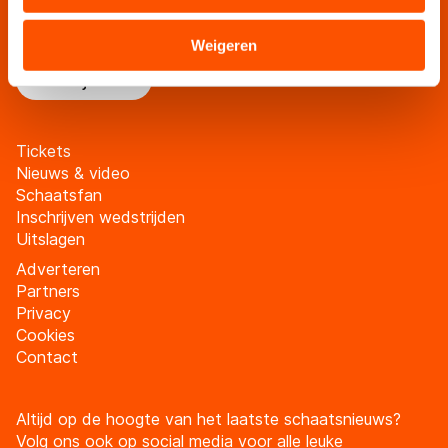
Blijf op de hoogte van al het schaatsnieuws via de
verstrekt of die zij hebben verzameld via hun services.
schaatsfanmailing
Sommige partners kunnen gegevens doorgeven aan
Weigeren
landen buiten de EU, zoals de VS, waar mogelijk geen
Meld je aan
adequaat beschermingsniveau geldt volgens de GDPR.
Door op ‘Toestaan’ te klikken, stemt u in met deze
overdracht. Meer informatie vindt u in ons
cookiebeleid
.
Tickets
Nieuws & video
Schaatsfan
Inschrijven wedstrijden
Uitslagen
Adverteren
Partners
Privacy
Cookies
Contact
Altijd op de hoogte van het laatste schaatsnieuws?
Volg ons ook op social media voor alle leuke