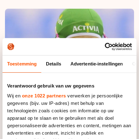
De weg op
Persoonlijke records & tijden
Inlineskaten
Schoonrijden
Inschrijven wedstrijden
Historie & statistiek
Schaatsfans
Kunstschaatsen
Natuurijs
Algemene Nederlandse Schaatstijd
Alles voor jou als schaatsfan
Deze zomer de weg op
Olympische Spelen
Evenementen
Waar kan ik schaatsen en skaten?
Olympische Spelen
Tickets
Toestemming
Details
Advertentie-instellingen
Ov
Medaille overzicht
Livestreams
Medaillespiegel
Word schaatsfan!
Verantwoord gebruik van uw gegevens
Olympische uitslagen
Winacties
Wij en
onze 1022 partners
verwerken je persoonlijke
Van Jong tot Goud verhalen
gegevens (bijv. uw IP-adres) met behulp van
technologieën zoals cookies om informatie op uw
apparaat op te slaan en te gebruiken met als doel
gepersonaliseerde advertenties en content, metingen aan
advertenties en content, inzicht in publiek en