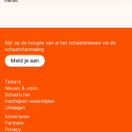
meter.”
Blijf op de hoogte van al het schaatsnieuws via de
schaatsfanmailing
Meld je aan
Tickets
Nieuws & video
Schaatsfan
Inschrijven wedstrijden
Uitslagen
Adverteren
Partners
Privacy