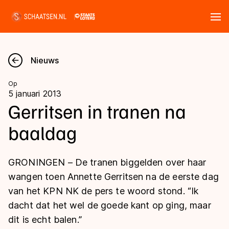
Tickets
Zoeken
Nieuws
Nieuws
Op
5 januari 2013
Kalender
Gerritsen in tranen na
baaldag
Disciplines
Marathon
Uitslagen
GRONINGEN – De tranen biggelden over haar
Langebaan
wangen toen Annette Gerritsen na de eerste dag
Langebaan
van het KPN NK de pers te woord stond. “Ik
Shorttrack
Tijden & historie
dacht dat het wel de goede kant op ging, maar
Shorttrack
Inlineskaten
dit is echt balen.”
Ranglijsten Langebaan
Marathon
Kunstschaatsen