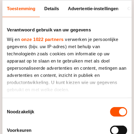
De weg op
Persoonlijke records & tijden
Inlineskaten
Toestemming
Details
Advertentie-instellingen
Ov
Schoonrijden
Inschrijven wedstrijden
Historie & statistiek
Schaatsfans
Kunstschaatsen
Natuurijs
Algemene Nederlandse Schaatstijd
Verantwoord gebruik van uw gegevens
Alles voor jou als schaatsfan
Deze zomer de weg op
Olympische Spelen
Wij en
onze 1022 partners
verwerken je persoonlijke
Evenementen
gegevens (bijv. uw IP-adres) met behulp van
Waar kan ik schaatsen en skaten?
Olympische Spelen
technologieën zoals cookies om informatie op uw
Tickets
apparaat op te slaan en te gebruiken met als doel
Medaille overzicht
Livestreams
gepersonaliseerde advertenties en content, metingen aan
Medaillespiegel
advertenties en content, inzicht in publiek en
Word schaatsfan!
productontwikkeling. U kunt kiezen wie uw gegevens
Olympische uitslagen
Winacties
gebruikt en met welke doelen.
Van Jong tot Goud verhalen
Als u het toestaat, willen we ook graag:
Toestemmingsselectie
Noodzakelijk
Informatie verzamelen over uw geografische locatie,
die tot een paar meter nauwkeurig kan zijn
Uw apparaat identificeren door het actief te scannen
Voorkeuren
op specifieke eigenschappen (fingerprinting)