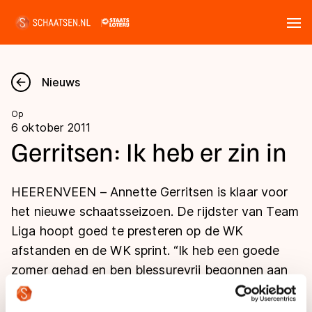
Tickets
Zoeken
Nieuws
Nieuws
Op
6 oktober 2011
Kalender
Gerritsen: Ik heb er zin in
Disciplines
HEERENVEEN – Annette Gerritsen is klaar voor
Marathon
het nieuwe schaatsseizoen. De rijdster van Team
Uitslagen
Liga hoopt goed te presteren op de WK
Langebaan
afstanden en de WK sprint. “Ik heb een goede
Langebaan
Shorttrack
Tijden & historie
zomer gehad en ben blessurevrij begonnen aan
Shorttrack
Inlineskaten
dit seizoen. Ik ben er helemaal klaar voor.”
Ranglijsten Langebaan
Marathon
Kunstschaatsen