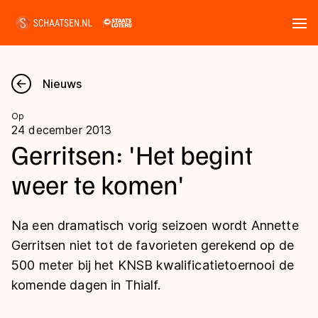
Tickets
Zoeken
Nieuws
Nieuws
Op
24 december 2013
Kalender
Gerritsen: 'Het begint
weer te komen'
Disciplines
Marathon
Uitslagen
Na een dramatisch vorig seizoen wordt Annette
Langebaan
Gerritsen niet tot de favorieten gerekend op de
Langebaan
500 meter bij het KNSB kwalificatietoernooi de
Shorttrack
Tijden & historie
komende dagen in Thialf.
Shorttrack
Inlineskaten
Ranglijsten Langebaan
Marathon
Kunstschaatsen