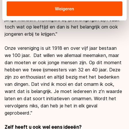
verstrekt of die zij hebben verzameld via hun services.
terwijl een ander blijft hangen. Onze groep van 25-30
Sommige partners kunnen gegevens doorgeven aan
Weigeren
mensen wordt steeds groter met daarbij gelukkig ook
landen buiten de EU, zoals de VS, waar mogelijk geen
jonge mensen. Vrijwilligers bij ijsverenigingen zijn vaak
adequaat beschermingsniveau geldt volgens de GDPR.
toch wat op leeftijd en dan is het belangrijk om ook
Door op ‘Toestaan’ te klikken, stemt u in met deze
jongeren erbij te krijgen."
overdracht. Meer informatie vindt u in ons
cookiebeleid
.
Onze vereniging is uit 1918 en over vijf jaar bestaan
we 100 jaar. Dat willen we allemaal meemaken, maar
dan moeten er ook jonge mensen zijn. Op dit moment
hebben we twee ijsmeesters van 32 en 40 jaar. Deze
zijn zo enthousiast en altijd bezig met het bedenken
van dingen. Dat vind ik mooi en dat omarm ik ook,
want dat is belangrijk. Je moet iedereen in z’n waarde
laten en dat soort initiatieven omarmen. Wordt het
vervolgens niks, dan heb je het in elk geval
geprobeerd."
Zelf heeft u ook wel eens ideeën?