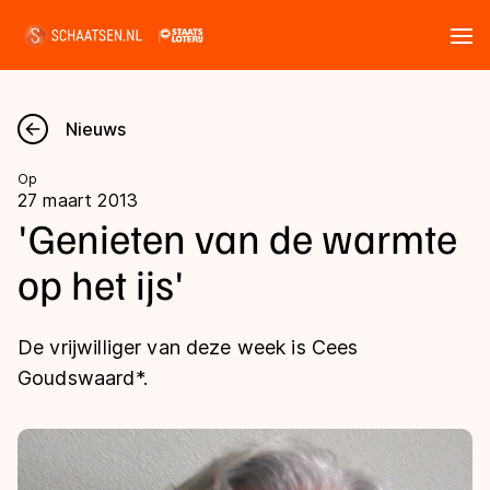
Tickets
Zoeken
Nieuws
Nieuws
Op
27 maart 2013
Kalender
'Genieten van de warmte
op het ijs'
Disciplines
Marathon
Uitslagen
De vrijwilliger van deze week is Cees
Langebaan
Goudswaard*.
Langebaan
Shorttrack
Tijden & historie
Shorttrack
Inlineskaten
Ranglijsten Langebaan
Marathon
Kunstschaatsen