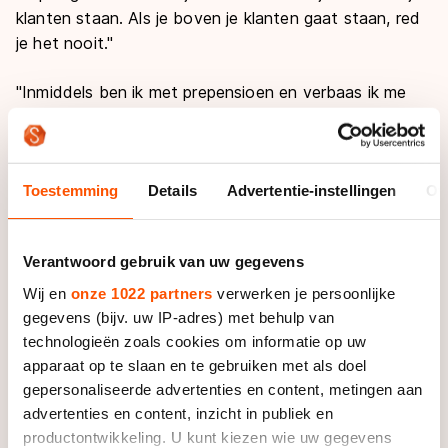
klanten staan. Als je boven je klanten gaat staan, red
je het nooit."
"Inmiddels ben ik met prepensioen en verbaas ik me
nog wel eens over het feit dat ik in de tijd dat ik
werkte toch ook altijd zoveel tijd aan de
Oosterbeekse IJsclub kon spenderen. Het is heel
Toestemming
Details
Advertentie-instellingen
Ov
plezierig dat ik nu meer tijd heb, zeker als er ijs is, om
volledig met z’n allen er tegenaan te gaan."
Verantwoord gebruik van uw gegevens
Schaatst u zelf ook?
"Ik ben zelf heel laat begonnen met schaatsen, in
Wij en
onze 1022 partners
verwerken je persoonlijke
1990. Eigenlijk had ik vroeger wel geschaatst, maar ik
gegevens (bijv. uw IP-adres) met behulp van
heb het in 1990 weer enthousiast opgepakt. Elke week
technologieën zoals cookies om informatie op uw
ging ik naar Deventer en daar kwam ik Dries van Wijhe
apparaat op te slaan en te gebruiken met als doel
gepersonaliseerde advertenties en content, metingen aan
en de gebroeders Ruitenberg tegen. Allemaal jongens
advertenties en content, inzicht in publiek en
van het eerste uur. Tegen mezelf heb ik gezegd dat ik
productontwikkeling. U kunt kiezen wie uw gegevens
voor mijn vijftigste de Weissensee wilde rijden en dat