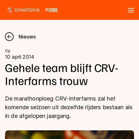
Tickets
Zoeken
Nieuws
Nieuws
Op
10 april 2014
Kalender
Gehele team blijft CRV-
Interfarms trouw
Disciplines
Marathon
Uitslagen
De marathonploeg CRV-Interfarms zal het
Langebaan
komende seizoen uit dezelfde rijders bestaan als
Langebaan
in de afgelopen jaargang.
Shorttrack
Tijden & historie
Shorttrack
Inlineskaten
Ranglijsten Langebaan
Marathon
Kunstschaatsen