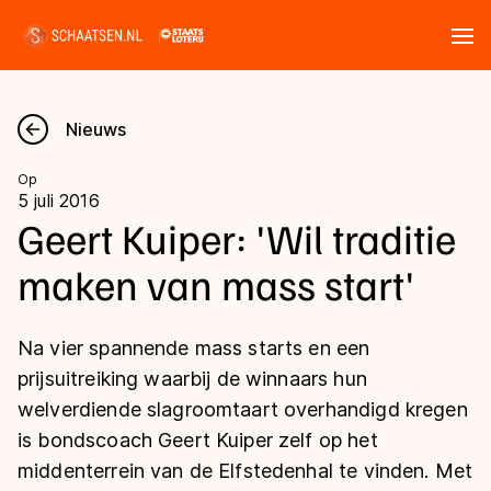
Tickets
Zoeken
Nieuws
Nieuws
Op
5 juli 2016
Kalender
Geert Kuiper: 'Wil traditie
maken van mass start'
Disciplines
Marathon
Uitslagen
Na vier spannende mass starts en een
Langebaan
prijsuitreiking waarbij de winnaars hun
Langebaan
welverdiende slagroomtaart overhandigd kregen
Shorttrack
Tijden & historie
is bondscoach Geert Kuiper zelf op het
Shorttrack
Inlineskaten
middenterrein van de Elfstedenhal te vinden. Met
Ranglijsten Langebaan
Marathon
Kunstschaatsen