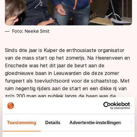
Foto: Neeke Smit
Sinds drie jaar is Kuiper de enthousiaste organisator
van de mass start op het zomerijs. Na Heerenveen en
Enschede was het dit jaar de beurt aan de
gloednieuwe baan in Leeuwarden die deze zomer
fungeert als toevluchtsoord voor de schaatstop. Met
ruim negentig rijders aan de start en een dikke rij van
zo’n 200 man aan publiek langs de baan was de
wedstrijd wederom een succes. “Als je deze
schaatsers voor niks kunt zien is het ook logisch dat
je komt kijken”, grapt Kuiper. “Het was een mooi één-
Toestemming
Details
Advertentie-instellingen
Ov
tweetje met de baan en ook op social media. Om
schaatsen.nl natuurlijk niet te vergeten.”