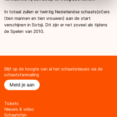
Door op ‘Toestaan’ te klikken, stemt u in met deze
overdracht. Meer informatie vindt u in ons
cookiebeleid
.
In totaal zullen er twintig Nederlandse schaats(st)ers
(tien mannen en tien vrouwen) aan de start
verschijnen in Sotsji. Dit zijn er net zoveel als tijdens
de Spelen van 2010.
Blijf op de hoogte van al het schaatsnieuws via de
schaatsfanmailing
Meld je aan
Tickets
Nieuws & video
Schaatsfan