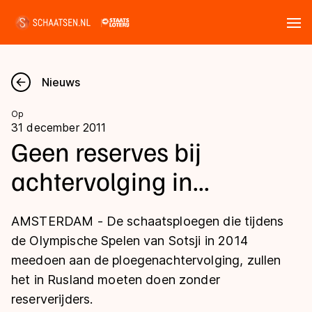
Tickets
Zoeken
Nieuws
Nieuws
Op
31 december 2011
Kalender
Geen reserves bij
achtervolging in...
Disciplines
Marathon
Uitslagen
AMSTERDAM - De schaatsploegen die tijdens
Langebaan
de Olympische Spelen van Sotsji in 2014
Langebaan
meedoen aan de ploegenachtervolging, zullen
Shorttrack
Tijden & historie
het in Rusland moeten doen zonder
Shorttrack
Inlineskaten
reserverijders.
Ranglijsten Langebaan
Marathon
Kunstschaatsen