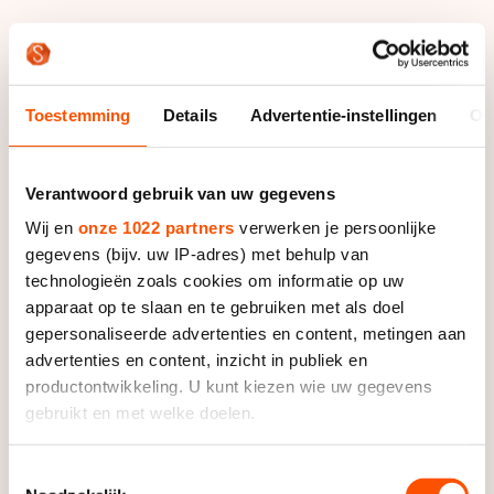
Het IOC staat het selecteren van een extra man of
vrouw niet toe, zo blijkt uit de kwalificatie-eisen die de
Toestemming
Details
Advertentie-instellingen
Ov
ISU in opdracht van het olympisch comité maakte.
Directeur sport van de KNSB Arie Koops sprak
Verantwoord gebruik van uw gegevens
vrijdagmiddag tijdens een perslunch in Thialf nog
Wij en
onze 1022 partners
verwerken je persoonlijke
expliciet de hoop uit dat het IOC reserverijders toe
gegevens (bijv. uw IP-adres) met behulp van
zou staan.
technologieën zoals cookies om informatie op uw
apparaat op te slaan en te gebruiken met als doel
Sommige landen zouden volgens Koops wel en
gepersonaliseerde advertenties en content, metingen aan
sommige landen zouden geen gebruik maken van de
advertenties en content, inzicht in publiek en
mogelijkheid. Kleinere schaatslanden hebben vaak al
productontwikkeling. U kunt kiezen wie uw gegevens
moeite om drie rijders te vinden.
gebruikt en met welke doelen.
Een schaatsnatie als Nederland heeft daarentegen
Als u het toestaat, willen we ook graag:
Toestemmingsselectie
het probleem dat er teveel goede rijders zijn voor te