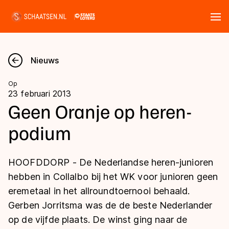
Tickets
Zoeken
Nieuws
Nieuws
Op
23 februari 2013
Kalender
Geen Oranje op heren-
podium
Disciplines
Marathon
Uitslagen
HOOFDDORP - De Nederlandse heren-junioren
Langebaan
hebben in Collalbo bij het WK voor junioren geen
Langebaan
eremetaal in het allroundtoernooi behaald.
Shorttrack
Tijden & historie
Gerben Jorritsma was de de beste Nederlander
Shorttrack
Inlineskaten
op de vijfde plaats. De winst ging naar de
Ranglijsten Langebaan
Marathon
Kunstschaatsen