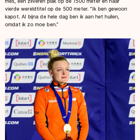
De weg op
mes, een zilveren plak op de 1500 meter en haar
Persoonlijke records & tijden
Inlineskaten
vierde wereldtitel op de 500 meter. “Ik ben gewoon
Schoonrijden
Inschrijven wedstrijden
kapot. Al bijna de hele dag ben ik aan het huilen,
Historie & statistiek
Schaatsfans
Kunstschaatsen
Natuurijs
omdat ik zo moe ben.”
Algemene Nederlandse Schaatstijd
Alles voor jou als schaatsfan
Deze zomer de weg op
Olympische Spelen
Evenementen
Waar kan ik schaatsen en skaten?
Olympische Spelen
Tickets
Medaille overzicht
Livestreams
Medaillespiegel
Word schaatsfan!
Olympische uitslagen
Winacties
Van Jong tot Goud verhalen