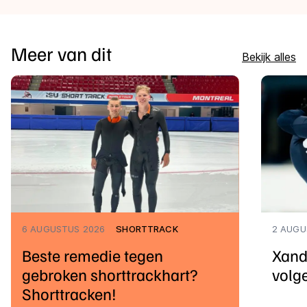
Meer van dit
Bekijk alles
6 AUGUSTUS 2026
SHORTTRACK
2 AUGU
Beste remedie tegen
Xand
gebroken shorttrackhart?
volg
Shorttracken!