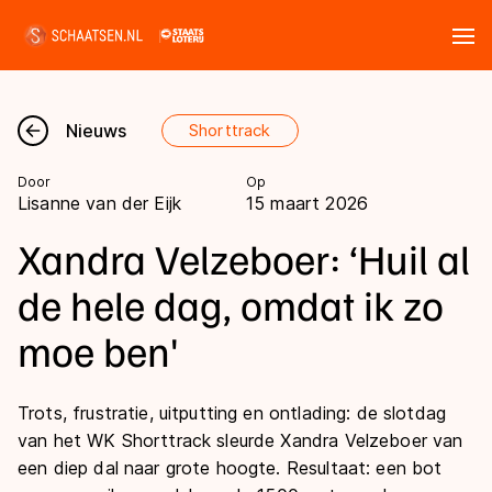
Tickets
Zoeken
Nieuws
Shorttrack
Nieuws
Door
Op
Lisanne van der Eijk
15 maart 2026
Kalender
Xandra Velzeboer: ‘Huil al
Disciplines
de hele dag, omdat ik zo
Marathon
moe ben'
Uitslagen
Langebaan
Langebaan
Shorttrack
Trots, frustratie, uitputting en ontlading: de slotdag
Tijden & historie
van het WK Shorttrack sleurde Xandra Velzeboer van
Shorttrack
Inlineskaten
een diep dal naar grote hoogte. Resultaat: een bot
Ranglijsten Langebaan
Marathon
Kunstschaatsen