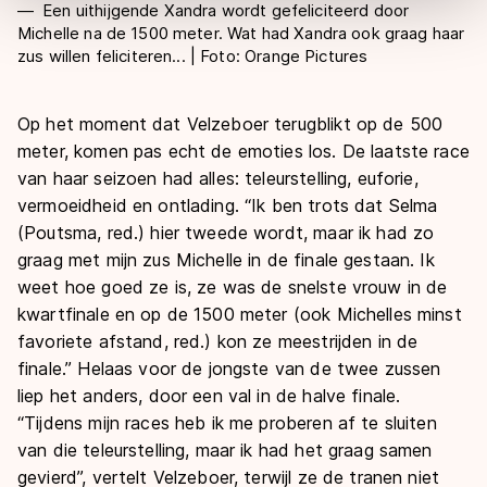
Een uithijgende Xandra wordt gefeliciteerd door
overdracht. Meer informatie vindt u in ons
cookiebeleid
.
Michelle na de 1500 meter. Wat had Xandra ook graag haar
zus willen feliciteren... | Foto: Orange Pictures
Op het moment dat Velzeboer terugblikt op de 500
meter, komen pas echt de emoties los. De laatste race
van haar seizoen had alles: teleurstelling, euforie,
vermoeidheid en ontlading. “Ik ben trots dat Selma
(Poutsma, red.) hier tweede wordt, maar ik had zo
graag met mijn zus Michelle in de finale gestaan. Ik
weet hoe goed ze is, ze was de snelste vrouw in de
kwartfinale en op de 1500 meter (ook Michelles minst
favoriete afstand, red.) kon ze meestrijden in de
finale.” Helaas voor de jongste van de twee zussen
liep het anders, door een val in de halve finale.
“Tijdens mijn races heb ik me proberen af te sluiten
van die teleurstelling, maar ik had het graag samen
gevierd”, vertelt Velzeboer, terwijl ze de tranen niet