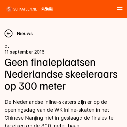
Tickets
Zoeken
Nieuws
Nieuws
Op
11 september 2016
Kalender
Geen finaleplaatsen
Nederlandse skeeleraars
Disciplines
op 300 meter
Marathon
Uitslagen
Langebaan
De Nederlandse inline-skaters zijn er op de
Langebaan
Shorttrack
Tijden & historie
openingsdag van de WK inline-skaten in het
Shorttrack
Inlineskaten
Chinese Nanjing niet in geslaagd de finales te
Ranglijsten Langebaan
Marathon
bereiken op de 300 meter baan.
Kunstschaatsen