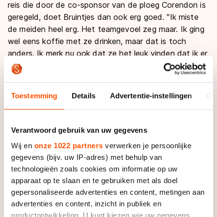
reis die door de co-sponsor van de ploeg Corendon is
geregeld, doet Bruintjes dan ook erg goed. "Ik miste
de meiden heel erg. Het teamgevoel zeg maar. Ik ging
wel eens koffie met ze drinken, maar dat is toch
anders. Ik merk nu ook dat ze het leuk vinden dat ik er
weer bij ben."
Hoewel het nieuwe boek van Team Op=Op
Toestemming
Details
Advertentie-instellingen
Ov
Voordeelshop al prachtige hoofdstukken heeft
voortgebracht, moet het mooiste hoofdstuk voor
Bruintjes nog komen. Ze heeft vooralsnog vooral pech
Verantwoord gebruik van uw gegevens
gehad.
Wij en
onze 1022 partners
verwerken je persoonlijke
gegevens (bijv. uw IP-adres) met behulp van
Een maand nadat in april 2011 bekend werd dat
technologieën zoals cookies om informatie op uw
Renate Groenewold en Peter Kolder haar graag aan
apparaat op te slaan en te gebruiken met als doel
het team wilden toevoegen, kreeg ze last van
gepersonaliseerde advertenties en content, metingen aan
legionellabacterie. Later kwam daar nog een
advertenties en content, inzicht in publiek en
longontsteking bij. Pas in augustus kwam ze terug,
productontwikkeling. U kunt kiezen wie uw gegevens