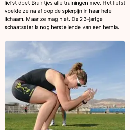
De weg op
liefst doet Bruintjes alle trainingen mee. Het liefst
Persoonlijke records & tijden
Inlineskaten
Schoonrijden
voelde ze na afloop de spierpijn in haar hele
Inschrijven wedstrijden
Historie & statistiek
Schaatsfans
Kunstschaatsen
lichaam. Maar ze mag niet. De 23-jarige
Natuurijs
Algemene Nederlandse Schaatstijd
schaatsster is nog herstellende van een hernia.
Alles voor jou als schaatsfan
Deze zomer de weg op
Olympische Spelen
Evenementen
Waar kan ik schaatsen en skaten?
Olympische Spelen
Tickets
Medaille overzicht
Livestreams
Medaillespiegel
Word schaatsfan!
Olympische uitslagen
Winacties
Van Jong tot Goud verhalen