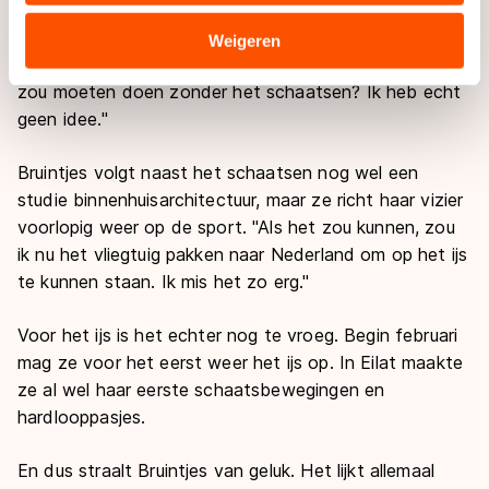
schaatsen. Je gaat denken wat je zou moeten doen
verstrekt of die zij hebben verzameld via hun services.
als het niet meer zou kunnen. Vreselijk. Ik ben blij dat ik
Sommige partners kunnen gegevens doorgeven aan
Weigeren
weer positief kan denken. Of ik nu zou weten wat ik
landen buiten de EU, zoals de VS, waar mogelijk geen
zou moeten doen zonder het schaatsen? Ik heb echt
adequaat beschermingsniveau geldt volgens de GDPR.
Door op ‘Toestaan’ te klikken, stemt u in met deze
geen idee."
overdracht. Meer informatie vindt u in ons
cookiebeleid
.
Bruintjes volgt naast het schaatsen nog wel een
studie binnenhuisarchitectuur, maar ze richt haar vizier
voorlopig weer op de sport. "Als het zou kunnen, zou
ik nu het vliegtuig pakken naar Nederland om op het ijs
te kunnen staan. Ik mis het zo erg."
Voor het ijs is het echter nog te vroeg. Begin februari
mag ze voor het eerst weer het ijs op. In Eilat maakte
ze al wel haar eerste schaatsbewegingen en
hardlooppasjes.
En dus straalt Bruintjes van geluk. Het lijkt allemaal