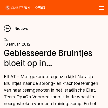
Tickets
Zoeken
Nieuws
Nieuws
Op
18 januari 2012
Kalender
Geblesseerde Bruintjes
bloeit op in...
Disciplines
Marathon
Uitslagen
EILAT – Met gezonde tegenzin kijkt Natasja
Langebaan
Bruintjes naar de sprong- en krachtoefeningen
Langebaan
van haar teamgenoten in het Israëlische Eilat.
Shorttrack
Tijden & historie
Team Op=Op Voordeelshop is in de woestijn
Shorttrack
Inlineskaten
neergestreken voor een trainingskamp. En het
Ranglijsten Langebaan
Marathon
Kunstschaatsen