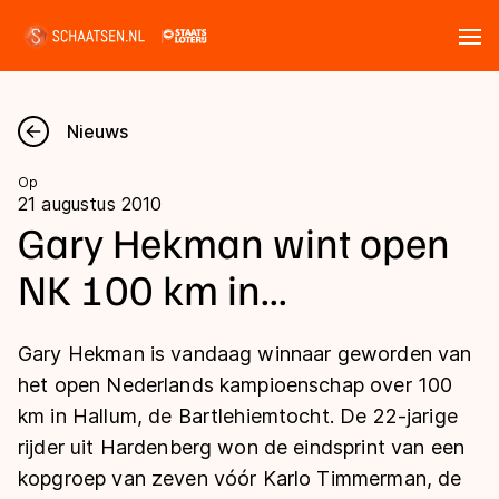
Tickets
Zoeken
Nieuws
Nieuws
Op
21 augustus 2010
Kalender
Gary Hekman wint open
NK 100 km in...
Disciplines
Marathon
Uitslagen
Gary Hekman is vandaag winnaar geworden van
Langebaan
het open Nederlands kampioenschap over 100
Langebaan
km in Hallum, de Bartlehiemtocht. De 22-jarige
Shorttrack
Tijden & historie
rijder uit Hardenberg won de eindsprint van een
Shorttrack
Inlineskaten
kopgroep van zeven vóór Karlo Timmerman, de
Ranglijsten Langebaan
Marathon
Kunstschaatsen