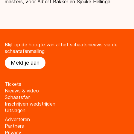
masters, voor Albert Bakker en Sjouke Hellinga.
Blijf op de hoogte van al het schaatsnieuws via de
schaatsfanmailing
Meld je aan
Tickets
Nieuws & video
Schaatsfan
Inschrijven wedstrijden
Uitslagen
Adverteren
Partners
Privacy