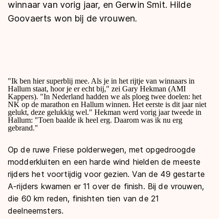
De weg op
winnaar van vorig jaar, en Gerwin Smit. Hilde
Persoonlijke records & tijden
Inlineskaten
Schoonrijden
Goovaerts won bij de vrouwen.
Inschrijven wedstrijden
Historie & statistiek
Schaatsfans
Kunstschaatsen
Natuurijs
Algemene Nederlandse Schaatstijd
Alles voor jou als schaatsfan
Deze zomer de weg op
Olympische Spelen
Evenementen
Waar kan ik schaatsen en skaten?
"Ik ben hier superblij mee. Als je in het rijtje van winnaars in
Olympische Spelen
Hallum staat, hoor je er echt bij," zei Gary Hekman (AMI
Tickets
Kappers). "In Nederland hadden we als ploeg twee doelen: het
NK op de marathon en Hallum winnen. Het eerste is dit jaar niet
Medaille overzicht
Livestreams
gelukt, deze gelukkig wel." Hekman werd vorig jaar tweede in
Hallum: "Toen baalde ik heel erg. Daarom was ik nu erg
Medaillespiegel
Word schaatsfan!
gebrand."
Olympische uitslagen
Winacties
Op de ruwe Friese polderwegen, met opgedroogde
Van Jong tot Goud verhalen
modderkluiten en een harde wind hielden de meeste
rijders het voortijdig voor gezien. Van de 49 gestarte
A-rijders kwamen er 11 over de finish. Bij de vrouwen,
die 60 km reden, finishten tien van de 21
deelneemsters.